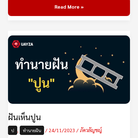
Read More »
ฝัน
เห็น
ปูน
ฝันเห็นปูน
,
/
24/11/2023
/
ภัควลัญชญ์
ป
ทำนายฝัน