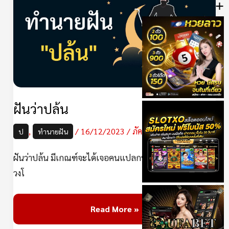
+
ปล้น
ฝันว่าปล้น
,
/
16/12/2023
/
ภัควลัญชญ์
ป
ทำนายฝัน
ฝันว่าปล้น มีเกณฑ์จะได้เจอคนแปลกหน้า การเสี่ยงดวง แส
วงโ
Read More »