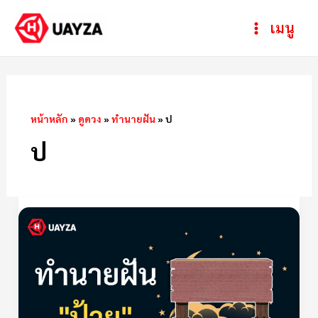
Skip
Post
ห
Main
เมนู
to
pagination
ม
Menu
content
ว
ด
ห
หน้าหลัก
»
ดูดวง
»
ทำนายฝัน
»
ป
มู่
ป
ฝัน
เห็น
ป้าย