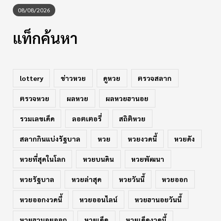
08/08/2026
แท็กค้นหา
lottery
ข่าวหวย
ดูหวย
ตรวจสลาก
ตรวจหวย
ผลหวย
ผลหวยฮานอย
รวมเลขเด็ด
ลอตเตอรี่
สถิติหวย
สลากกินแบ่งรัฐบาล
หวย
หวยงวดนี้
หวยดัง
หวยที่สุดในโลก
หวยบนดิน
หวยพัฒนา
หวยรัฐบาล
หวยล่าสุด
หวยวันนี้
หวยออก
หวยออกงวดนี้
หวยออนไลน์
หวยฮานอยวันนี้
หวยฮานอยออก
หวยเด็ด
หวยเด็ดงวดนี้