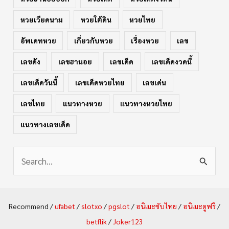
หวยเวียดนาม
หวยใต้ดิน
หวยไทย
อัพเดทหวย
เกี่ยวกับหวย
เรื่องหวย
เลข
เลขดัง
เลขฮานอย
เลขเด็ด
เลขเด็ดงวดนี้
เลขเด็ดวันนี้
เลขเด็ดหวยไทย
เลขเด่น
เลขไทย
แนวทางหวย
แนวทางหวยไทย
แนวทางเลขเด็ด
S
e
a
Recommend /
ufabet
/
slotxo
/
pgslot
/
อนิเมะซับไทย
/
อนิเมะดูฟรี
/
r
betflik
/
Joker123