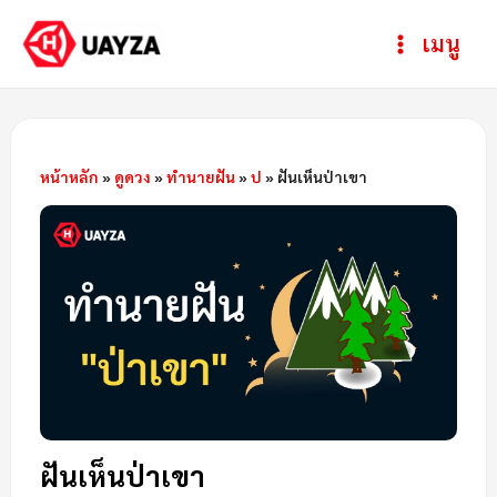
Skip
Post
ห
Main
เมนู
to
navigation
ม
Menu
content
ว
ด
ห
หน้าหลัก
»
ดูดวง
»
ทำนายฝัน
»
ป
»
ฝันเห็นป่าเขา
มู่
ฝันเห็นป่าเขา