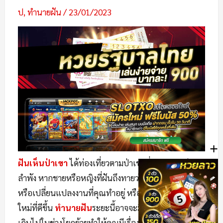
ป
,
ทำนายฝัน
/
23/01/2023
+
ฝันเห็นป่าเขา
ได้ท่องเที่ยวตามป่าเขาที่อสนสงบเพียง
ลำพัง หากชายหรือหญิงที่ฝันถึงทายว่าจะมีการโยกย้าย
หรือเปลี่ยนแปลงงานที่คุณทำอยู่ หรืออาจจะได้ย้ายบ้าน
ใหม่ที่ดีขึ้น
ทำนายฝัน
ระยะนี้อาจจะมีค่าใช้จ่ายที่มาก
เกินไปในช่วงโยกย้ายทำให้คุณมีเรื่องปวดหัว เครียดบ้าง