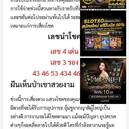
การใช้จ่ายช่วงนี้สวนทางกับรายรับที่น้อยไป ให้อดทน
และขยันต่อไปจะผ่านพ้นไปได้ ระยะนี้เป็นช่วงกอบโกย
เหมาะแก่การเสี่ยงโชค
เลขนำโชค
เลข 4 เด่น
เลข 3 รอง
43 46 53 434 465 537
ฝันเห็นป่าเขาสวยงาม
ช่วงนี้การเสี่ยงดวง แสวงโชคของคุณจะมีเวงที่ดีขึ้นเรื่อยๆ
มีดวงที่จะได้รับการอุปการะ อุ้มชูจากญาติผู้ใหญ่เป็น
อย่างดี การงานจะได้โชคตามมา แม้จะมัปัญหา อุปสรรค
ต่างๆก็จะคลี่คลายไปได้ด้วยดี ใครที่กำลังหางานจะรู้ผล