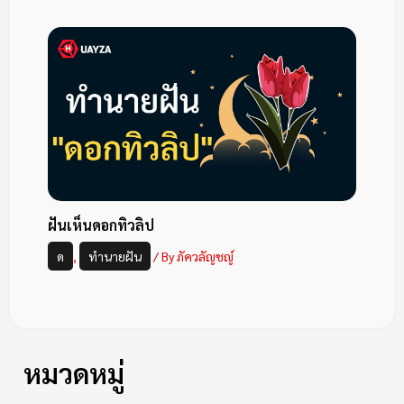
ฝันเห็นดอกทิวลิป
ด
,
ทำนายฝัน
/ By
ภัควลัญชญ์
หมวดหมู่