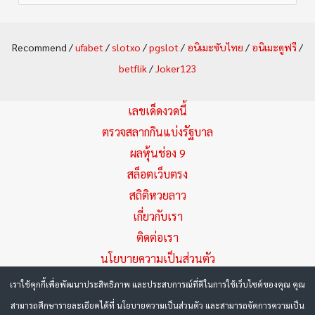
e
a
Recommend /
ufabet
/
slotxo
/
pgslot
/
อนิเมะซับไทย
/
อนิเมะดูฟรี
/
r
betflik
/
Joker123
c
h
เลขเด็ดงวดนี้
f
ตรวจสลากกินแบ่งรัฐบาล
ผลหุ้นช่อง 9
o
สล็อตเว็บตรง
r
สถิติหวยลาว
:
เกี่ยวกับเรา
ติดต่อเรา
นโยบายความเป็นส่วนตัว
เราใช้คุกกี้เพื่อพัฒนาประสิทธิภาพ และประสบการณ์ที่ดีในการใช้เว็บไซต์ของคุณ คุณ
Copyright © 2026 Huayza.com หวยเด็ด มัดรวมเลขเด็ด แนวทาง
สามารถศึกษารายละเอียดได้ที่ นโยบายความเป็นส่วนตัว และสามารถจัดการความเป็น