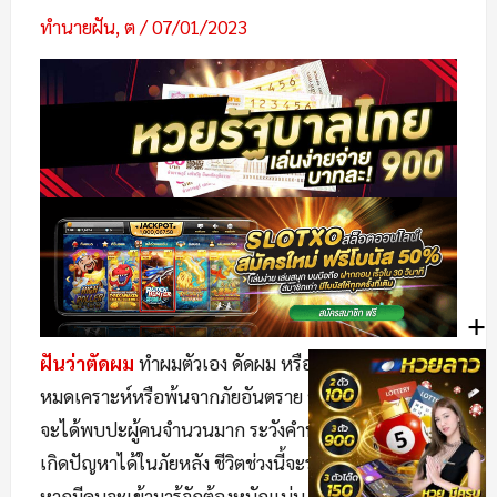
ทำนายฝัน
,
ต
/
07/01/2023
+
ฝันว่าตัดผม
ทำผมตัวเอง ดัดผม หรือดัดผม ทายว่าจะ
หมดเคราะห์หรือพ้นจากภัยอันตราย ช่วงนี้
ทำนายฝัน
ว่า
จะได้พบปะผู้คนจำนวนมาก ระวังคำพูดว่าอาจจะทำให้
เกิดปัญหาได้ในภัยหลัง ชีวิตช่วงนี้จะราบรื่น ไม่มีอุปสรรค
หากมีคนจะเข้ามารู้จักต้องหนักแน่น มีสติ วางแผนให้