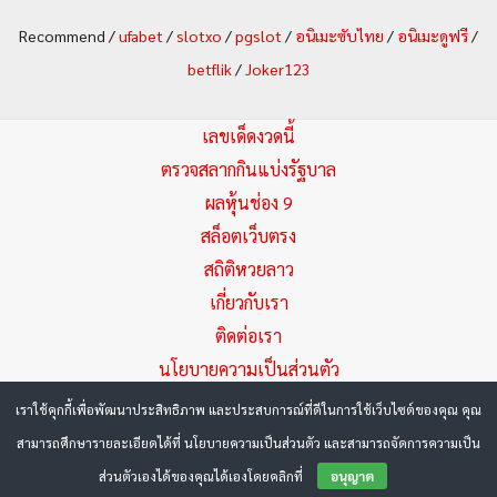
a
Recommend /
ufabet
/
slotxo
/
pgslot
/
อนิเมะซับไทย
/
อนิเมะดูฟรี
/
r
betflik
/
Joker123
c
h
เลขเด็ดงวดนี้
f
ตรวจสลากกินแบ่งรัฐบาล
ผลหุ้นช่อง 9
o
สล็อตเว็บตรง
r
สถิติหวยลาว
:
เกี่ยวกับเรา
ติดต่อเรา
นโยบายความเป็นส่วนตัว
เราใช้คุกกี้เพื่อพัฒนาประสิทธิภาพ และประสบการณ์ที่ดีในการใช้เว็บไซต์ของคุณ คุณ
Copyright © 2026 Huayza.com หวยเด็ด มัดรวมเลขเด็ด แนวทาง
สามารถศึกษารายละเอียดได้ที่ นโยบายความเป็นส่วนตัว และสามารถจัดการความเป็น
หวย ล่าสุด
ตรวจหวย
ผลหวยล่าสุด
ส่วนตัวเองได้ของคุณได้เองโดยคลิกที่
อนุญาต