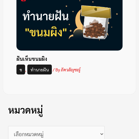
ฝันเห็นขนมผิง
ข
,
ทำนายฝัน
/ By
ภัควลัญชญ์
หมวดหมู่