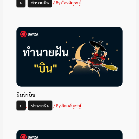
น
,
ทำนายฝัน
/ By
ภัควลัญชญ์
ฝันว่าบิน
บ
,
ทำนายฝัน
/ By
ภัควลัญชญ์