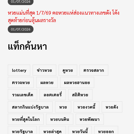
01/07/2026
หวยแม่นที่สุด 1/7/69 คอหวยแห่ส่องแนวทางเลขดัง โค้ง
สุดท้ายก่อนลุ้นผลรางวัล
01/07/2026
แท็กค้นหา
lottery
ข่าวหวย
ดูหวย
ตรวจสลาก
ตรวจหวย
ผลหวย
ผลหวยฮานอย
รวมเลขเด็ด
ลอตเตอรี่
สถิติหวย
สลากกินแบ่งรัฐบาล
หวย
หวยงวดนี้
หวยดัง
หวยที่สุดในโลก
หวยบนดิน
หวยพัฒนา
หวยรัฐบาล
หวยล่าสุด
หวยวันนี้
หวยออก