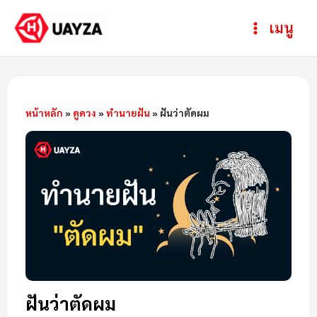
Skip
Post
ห
Main
เมนู
to
navigation
ม
Menu
content
ว
ด
ห
หน้าหลัก
»
ดูดวง
»
ทำนายฝัน
»
ฝันว่าตัดผม
มู่
ฝันว่าตัดผม