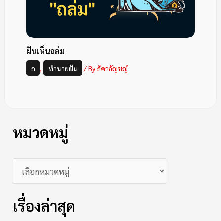
ฝันเห็นถล่ม
ถ
,
ทำนายฝัน
/ By
ภัควลัญชญ์
หมวดหมู่
เรื่องล่าสุด