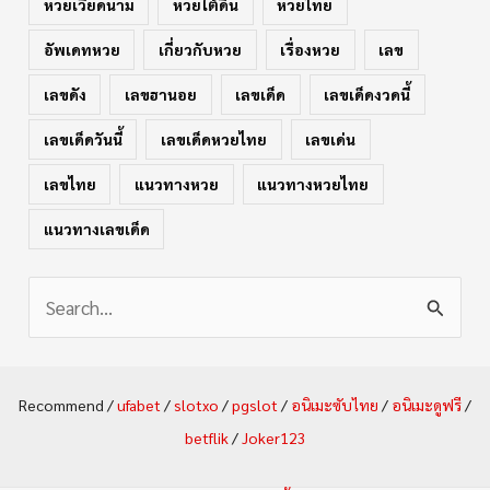
หวยเวียดนาม
หวยใต้ดิน
หวยไทย
อัพเดทหวย
เกี่ยวกับหวย
เรื่องหวย
เลข
เลขดัง
เลขฮานอย
เลขเด็ด
เลขเด็ดงวดนี้
เลขเด็ดวันนี้
เลขเด็ดหวยไทย
เลขเด่น
เลขไทย
แนวทางหวย
แนวทางหวยไทย
แนวทางเลขเด็ด
S
e
a
Recommend /
ufabet
/
slotxo
/
pgslot
/
อนิเมะซับไทย
/
อนิเมะดูฟรี
/
r
betflik
/
Joker123
c