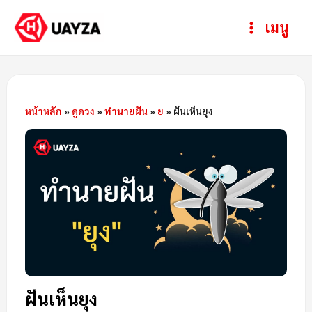
Skip
Post
ห
Main
เมนู
to
navigation
ม
Menu
content
ว
ด
ห
หน้าหลัก
»
ดูดวง
»
ทำนายฝัน
»
ย
»
ฝันเห็นยุง
มู่
ฝันเห็นยุง