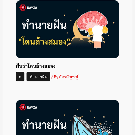
ฝันว่าโดนล้างสมอง
ด
,
ทำนายฝัน
/ By
ภัควลัญชญ์