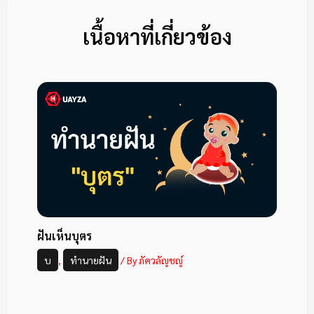
เนื้อหาที่เกี่ยวข้อง
ฝันเห็นบุตร
บ
,
ทำนายฝัน
/ By
ภัควลัญชญ์