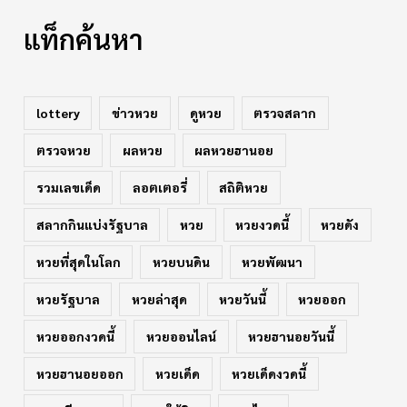
แท็กค้นหา
lottery
ข่าวหวย
ดูหวย
ตรวจสลาก
ตรวจหวย
ผลหวย
ผลหวยฮานอย
รวมเลขเด็ด
ลอตเตอรี่
สถิติหวย
สลากกินแบ่งรัฐบาล
หวย
หวยงวดนี้
หวยดัง
หวยที่สุดในโลก
หวยบนดิน
หวยพัฒนา
หวยรัฐบาล
หวยล่าสุด
หวยวันนี้
หวยออก
หวยออกงวดนี้
หวยออนไลน์
หวยฮานอยวันนี้
หวยฮานอยออก
หวยเด็ด
หวยเด็ดงวดนี้