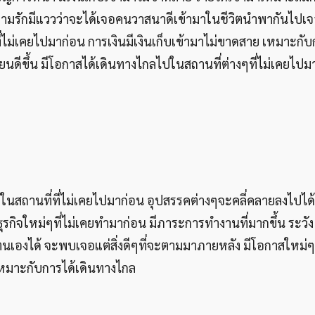
วามรักมีแววว่าจะได้เจอคนวาสนาดีเข้ามาในชีวิตนำพากันไปเ
ี่ไม่เคยไปมาก่อน การเงินมีเงินเก็บเข้ามาไม่ขาดสาย เหมาะกั
ยนดีขึ้น มีโอกาสได้เดินทางไกลไปในสถานที่ต่างๆที่ไม่เคยไปม
คในสถานที่ที่ไม่เคยไปมาก่อน อุปสรรคต่างๆจะคลี่คลายลงไปได้
ธุรกิจใหม่ๆที่ไม่เคยทำมาก่อน มีภาระการทำงานที่มากขึ้น ระวัง
ตนเองได้ จะพบเจอแต่สิ่งดีๆที่จะตามมาภายหลัง มีโอกาสใหม่ๆท
เหมาะกับการได้เดินทางไกล