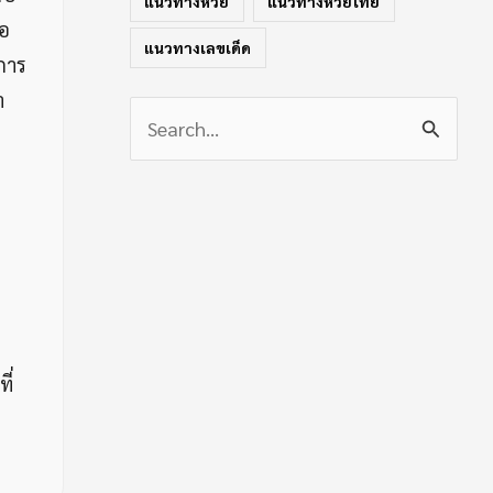
แนวทางหวย
แนวทางหวยไทย
จอ
แนวทางเลขเด็ด
บการ
า
S
e
a
r
c
h
f
ี่
o
r
: