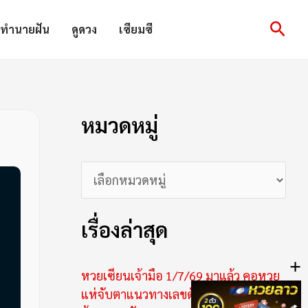
ห
Sear
ทำนายฝัน
ดูดวง
เซียมซี
ม
ว
ด
ห
หมวดหมู่
มู่
เรื่องล่าสุด
+
หวยเซียนเจ้ามือ 1/7/69 มาแล้ว คอหวย
แห่จับตาแนวทางเลขดัง โค้งสุดท้ายก่อน