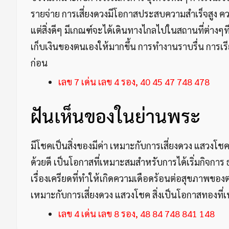
รายจ่าย การเสี่ยงดวงมีโอกาสประสบความสำเร็จสูง ค
แต่สิ่งดีๆ มีเกณฑ์จะได้เดินทางไกลไปในสถานที่ต่างๆท
เก็บเงินของตนเองให้มากขึ้น การทำงานราบรื่น การเรี
ก่อน
เลข 7 เด่น เลข 4 รอง, 40 45 47 748 478
ฝันเห็นของในย่านพระ
มีโชคเป็นสิ่งของมีค่า เหมาะกับการเสี่ยงดวง แสวงโช
ด้วยดี เป็นโอกาสที่เหมาะสมสำหรับการได้เริ่มกิจการ 
เรื่องเครียดที่ทำให้เกิดความเดือดร้อนต่อสุขภาพของ
เหมาะกับการเสี่ยงดวง แสวงโชค สิ่งเป็นโอกาสทองที่
เลข 4 เด่น เลข 8 รอง, 48 84 748 841 148