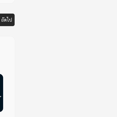
ถัดไป