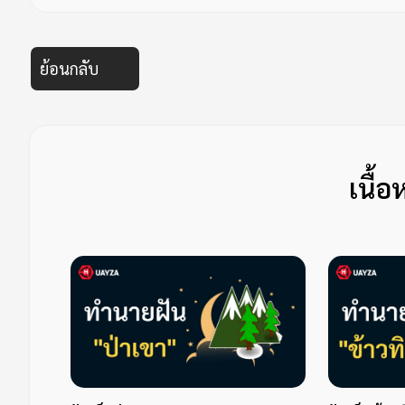
ย้อนกลับ
เนื้อ