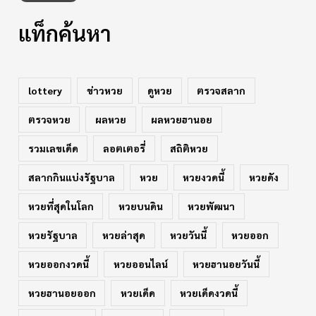
แท็กค้นหา
lottery
ข่าวหวย
ดูหวย
ตรวจสลาก
ตรวจหวย
ผลหวย
ผลหวยฮานอย
รวมเลขเด็ด
ลอตเตอรี่
สถิติหวย
สลากกินแบ่งรัฐบาล
หวย
หวยงวดนี้
หวยดัง
หวยที่สุดในโลก
หวยบนดิน
หวยพัฒนา
หวยรัฐบาล
หวยล่าสุด
หวยวันนี้
หวยออก
หวยออกงวดนี้
หวยออนไลน์
หวยฮานอยวันนี้
หวยฮานอยออก
หวยเด็ด
หวยเด็ดงวดนี้