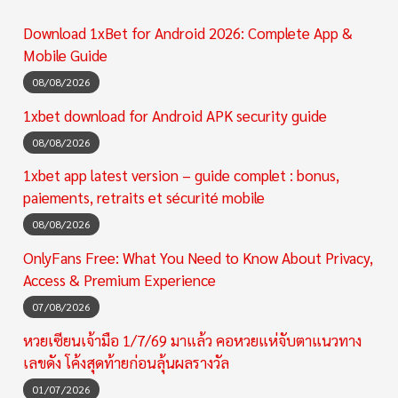
Download 1xBet for Android 2026: Complete App &
Mobile Guide
08/08/2026
1xbet download for Android APK security guide
08/08/2026
1xbet app latest version – guide complet : bonus,
paiements, retraits et sécurité mobile
08/08/2026
OnlyFans Free: What You Need to Know About Privacy,
Access & Premium Experience
07/08/2026
หวยเซียนเจ้ามือ 1/7/69 มาแล้ว คอหวยแห่จับตาแนวทาง
เลขดัง โค้งสุดท้ายก่อนลุ้นผลรางวัล
01/07/2026