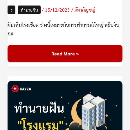
,
/
15/12/2023
/
ภัควลัญชญ์
ร
ทำนายฝัน
ฝันเห็นโรงเชือด ช่วงนี้เหมาะกับการทำการณ์ใหญ่ หยิบจับ
อะ
Read More »
ฝัน
เห็น
โรงแรม