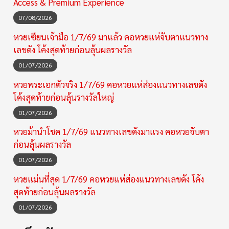
Access & Premium Experience
07/08/2026
หวยเซียนเจ้ามือ 1/7/69 มาแล้ว คอหวยแห่จับตาแนวทาง
เลขดัง โค้งสุดท้ายก่อนลุ้นผลรางวัล
01/07/2026
หวยพระเอกตัวจริง 1/7/69 คอหวยแห่ส่องแนวทางเลขดัง
โค้งสุดท้ายก่อนลุ้นรางวัลใหญ่
01/07/2026
หวยม้านำโชค 1/7/69 แนวทางเลขดังมาแรง คอหวยจับตา
ก่อนลุ้นผลรางวัล
01/07/2026
หวยแม่นที่สุด 1/7/69 คอหวยแห่ส่องแนวทางเลขดัง โค้ง
สุดท้ายก่อนลุ้นผลรางวัล
01/07/2026