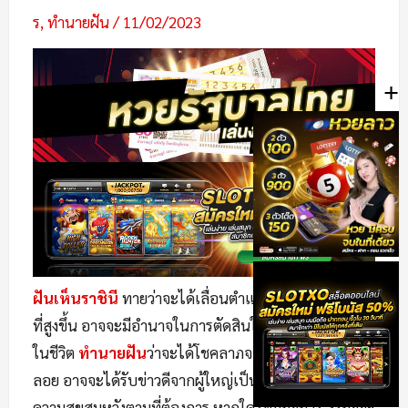
ร
,
ทำนายฝัน
/
11/02/2023
+
ฝันเห็นราชินี
ทายว่าจะได้เลื่อนตำแหน่งหน้าที่การงาน
ที่สูงขึ้น อาจจะมีอำนาจในการตัดสินใจในเรื่องที่ยิ่งใหญ่
ในชีวิต
ทำนายฝัน
ว่าจะได้โชคลาภจากการเสี่ยงดวง ลาภ
ลอย อาจจะได้รับข่าวดีจากผู้ใหญ่เป็นอย่างดี ชีวิตจะมี
ความสุขสมหวังตามที่ต้องการ หากใครที่มีกิจการ ธุรกิจจะ