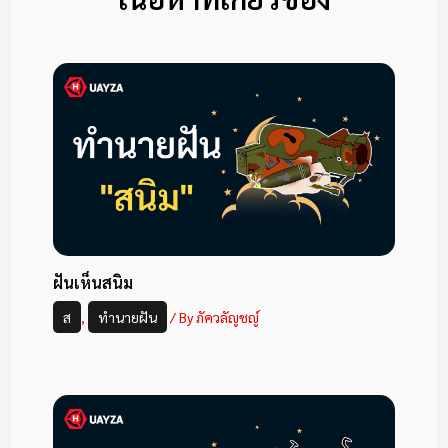
ฝันเห็นสนิม
ส
,
ทำนายฝัน
/ By
ภัควลัญชญ์