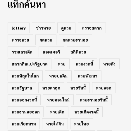
แท็กค้นหา
lottery
ข่าวหวย
ดูหวย
ตรวจสลาก
ตรวจหวย
ผลหวย
ผลหวยฮานอย
รวมเลขเด็ด
ลอตเตอรี่
สถิติหวย
สลากกินแบ่งรัฐบาล
หวย
หวยงวดนี้
หวยดัง
หวยที่สุดในโลก
หวยบนดิน
หวยพัฒนา
หวยรัฐบาล
หวยล่าสุด
หวยวันนี้
หวยออก
หวยออกงวดนี้
หวยออนไลน์
หวยฮานอยวันนี้
หวยฮานอยออก
หวยเด็ด
หวยเด็ดงวดนี้
หวยเวียดนาม
หวยใต้ดิน
หวยไทย