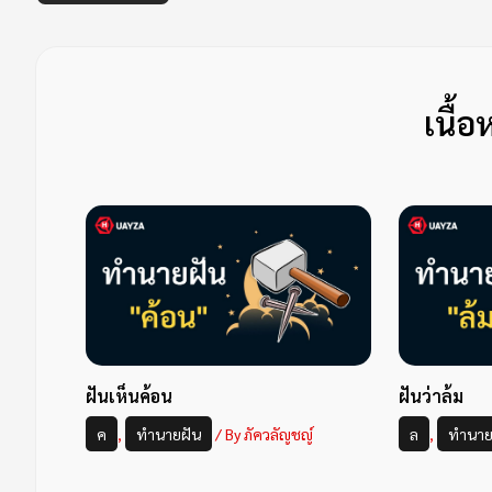
เนื้อ
ฝันเห็นค้อน
ฝันว่าล้ม
ค
,
ทำนายฝัน
/ By
ภัควลัญชญ์
ล
,
ทำนาย