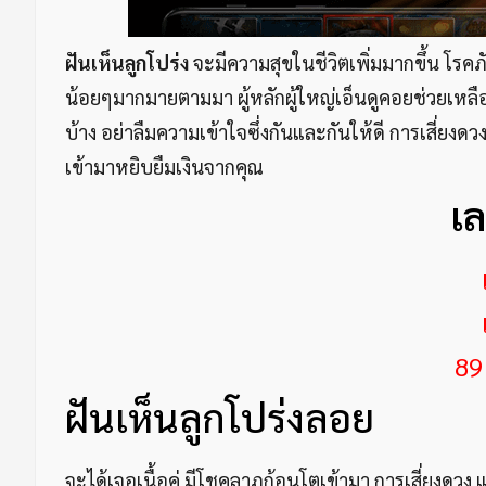
ฝันเห็นลูกโปร่ง
จะมีความสุขในชีวิตเพิ่มมากขึ้น โรคภั
น้อยๆมากมายตามมา ผู้หลักผู้ใหญ่เอ็นดูคอยช่วยเหลือเ
บ้าง อย่าลืมความเข้าใจซึ่งกันและกันให้ดี การเสี่ยงด
เข้ามาหยิบยืมเงินจากคุณ
เ
89
ฝันเห็นลูกโปร่งลอย
จะได้เจอเนื้อคู่ มีโชคลาภก้อนโตเข้ามา การเสี่ยงดวง