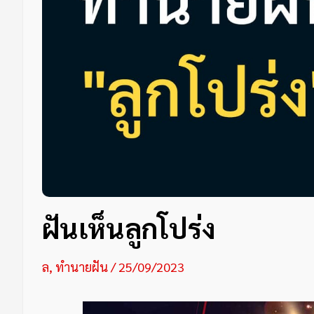
ฝันเห็นลูกโปร่ง
ล
,
ทำนายฝัน
/
25/09/2023