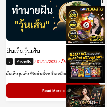
+
วุ้น
เส้น
ฝันเห็นวุ้นเส้น
,
/
01/11/2023
/
ภัควลัญชญ์
ว
ทำนายฝัน
ฝันเห็นวุ้นเส้น ชีวิตช่วงนี้ราบรื่นเหมือกับวุ้นเส้นที่ย
Read More »