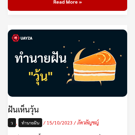
Read More »
ฝัน
เห็น
วุ้น
ฝันเห็นวุ้น
,
/
15/10/2023
/
ภัควลัญชญ์
ว
ทำนายฝัน