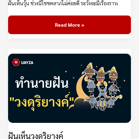
ฝันเห็นวุ้น ช่วงนี้โชชคลาภไม่ค่อยดี ระวังจะมีเรื่องราวเ
Read More »
ฝัน
เห็น
วง
ดุริยางค์
ฝันเห็นวงดุริยางค์