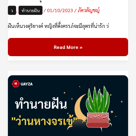
,
/
01/10/2023
/
ภัควลัญชญ์
ว
ทำนายฝัน
ฝันเห็นวงดุริยางค์ หญิงที่ตั้งครรภ์จะมีลุตรที่น่ารัก ว่
Read More »
ฝัน
เห็น
ว่าน
หาง
จร
เข้