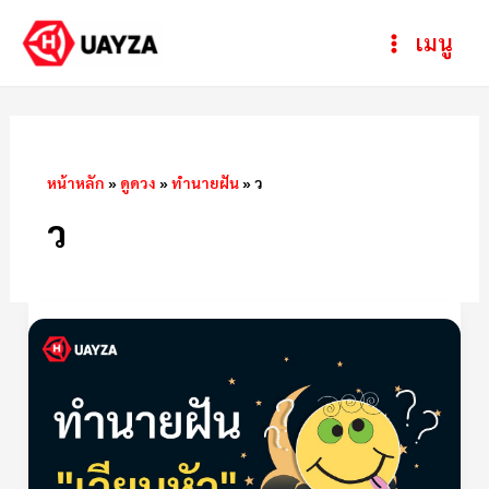
Skip
Post
ห
Main
เมนู
to
pagination
ม
Menu
content
ว
ด
ห
หน้าหลัก
»
ดูดวง
»
ทำนายฝัน
»
ว
มู่
ว
ฝัน
ว่า
เวียน
หัว