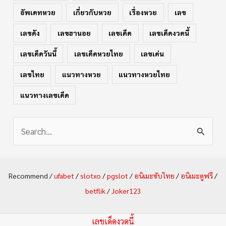
อัพเดทหวย
เกี่ยวกับหวย
เรื่องหวย
เลข
เลขดัง
เลขฮานอย
เลขเด็ด
เลขเด็ดงวดนี้
เลขเด็ดวันนี้
เลขเด็ดหวยไทย
เลขเด่น
เลขไทย
แนวทางหวย
แนวทางหวยไทย
แนวทางเลขเด็ด
S
e
a
Recommend /
ufabet
/
slotxo
/
pgslot
/
อนิเมะซับไทย
/
อนิเมะดูฟรี
/
r
betflik
/
Joker123
c
h
เลขเด็ดงวดนี้