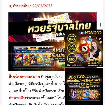
ส
,
ทำนายฝัน
/
22/02/2023
+
ฝันเห็นสายสะพาย
ที่อยู่จมูกวัว ควาย ทายว่าจะได้รับ
ข่าวดีจากญาติมิตรที่อยู่แดนไกล จะได้รับเรื่องราวๆดีๆ
จากคนในบ้าน ชีวิตช่วงนี้จะราบเรียบไม่มีปัญหามากนัก
ทำนายฝัน
ว่าเพศตรงข้ามจะนำโชคดีมาให้คุณ รายจ่าย
ช่วงนี้อาจจะเสียเงินไปกับคนรอบข้างที่จัเข้ามาขอความ