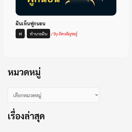
ฝันเห็นฟูกนอน
ฟ
,
ทำนายฝัน
/ By
ภัควลัญชญ์
หมวดหมู่
เรื่องล่าสุด