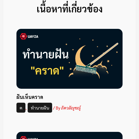
เนื้อหาที่เกี่ยวข้อง
ฝันเห็นคราด
ค
,
ทำนายฝัน
/ By
ภัควลัญชญ์