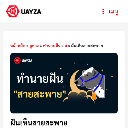
Skip
Post
ห
Main
เมนู
to
navigation
ม
Menu
content
ว
ด
ห
หน้าหลัก
»
ดูดวง
»
ทำนายฝัน
»
ส
»
ฝันเห็นสายสะพาย
มู่
ฝันเห็นสายสะพาย