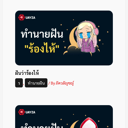
ฝันว่าร้องไห้
ร
,
ทำนายฝัน
/ By
ภัควลัญชญ์