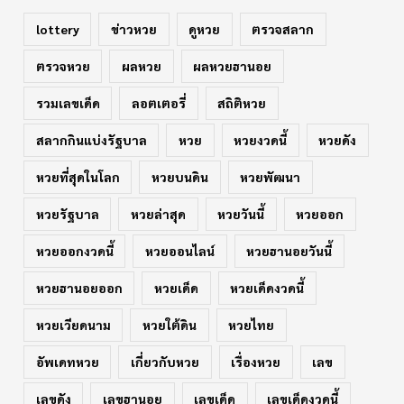
lottery
ข่าวหวย
ดูหวย
ตรวจสลาก
ตรวจหวย
ผลหวย
ผลหวยฮานอย
รวมเลขเด็ด
ลอตเตอรี่
สถิติหวย
สลากกินแบ่งรัฐบาล
หวย
หวยงวดนี้
หวยดัง
หวยที่สุดในโลก
หวยบนดิน
หวยพัฒนา
หวยรัฐบาล
หวยล่าสุด
หวยวันนี้
หวยออก
หวยออกงวดนี้
หวยออนไลน์
หวยฮานอยวันนี้
หวยฮานอยออก
หวยเด็ด
หวยเด็ดงวดนี้
หวยเวียดนาม
หวยใต้ดิน
หวยไทย
อัพเดทหวย
เกี่ยวกับหวย
เรื่องหวย
เลข
เลขดัง
เลขฮานอย
เลขเด็ด
เลขเด็ดงวดนี้