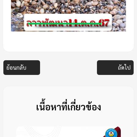
ย้อนกลับ
ถัดไป
เนื้อหาที่เกี่ยวข้อง