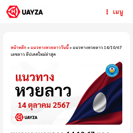
Skip
Post
ห
Main
เมนู
to
navigation
ม
Menu
content
ว
ด
ห
หน้าหลัก
»
แนวทางหวยลาววันนี้
»
แนวทางหวยลาว 14/10/67
เลขลาว อัปเดตใหม่ล่าสุด
มู่