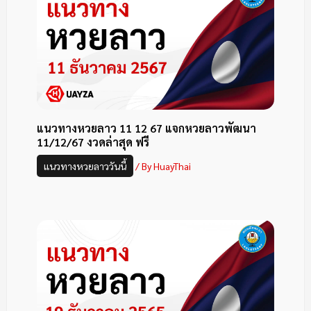
แนวทางหวยลาว 11 12 67 แจกหวยลาวพัฒนา
11/12/67 งวดล่าสุด ฟรี
แนวทางหวยลาววันนี้
/ By
HuayThai