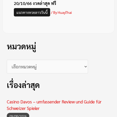
20/10/66 งวดล่าสุด ฟรี
แนวทางหวยลาววันนี้
/ By
HuayThai
หมวดหมู่
เรื่องล่าสุด
Casino Davos – umfassender Review und Guide für
Schweizer Spieler
09/08/2026