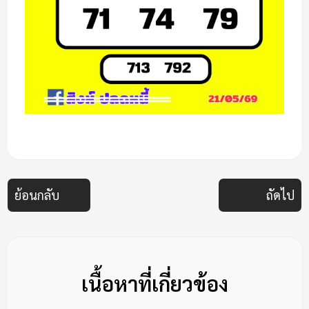
ย้อนกลับ
ถัดไป
เนื้อหาที่เกี่ยวข้อง