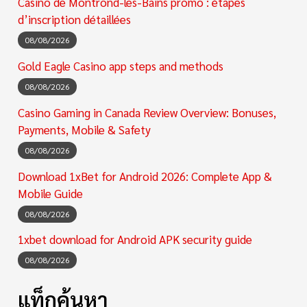
Casino de Montrond-les-Bains promo : étapes
d’inscription détaillées
08/08/2026
Gold Eagle Casino app steps and methods
08/08/2026
Casino Gaming in Canada Review Overview: Bonuses,
Payments, Mobile & Safety
08/08/2026
Download 1xBet for Android 2026: Complete App &
Mobile Guide
08/08/2026
1xbet download for Android APK security guide
08/08/2026
แท็กค้นหา