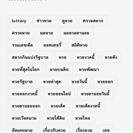
lottery
ข่าวหวย
ดูหวย
ตรวจสลาก
ตรวจหวย
ผลหวย
ผลหวยฮานอย
รวมเลขเด็ด
ลอตเตอรี่
สถิติหวย
สลากกินแบ่งรัฐบาล
หวย
หวยงวดนี้
หวยดัง
หวยที่สุดในโลก
หวยบนดิน
หวยพัฒนา
หวยรัฐบาล
หวยล่าสุด
หวยวันนี้
หวยออก
หวยออกงวดนี้
หวยออนไลน์
หวยฮานอยวันนี้
หวยฮานอยออก
หวยเด็ด
หวยเด็ดงวดนี้
หวยเวียดนาม
หวยใต้ดิน
หวยไทย
อัพเดทหวย
เกี่ยวกับหวย
เรื่องหวย
เลข