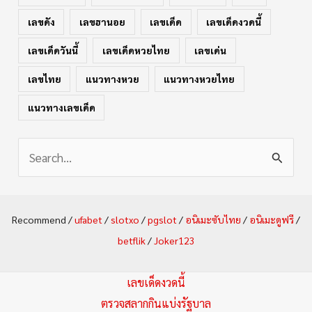
เลขดัง
เลขฮานอย
เลขเด็ด
เลขเด็ดงวดนี้
เลขเด็ดวันนี้
เลขเด็ดหวยไทย
เลขเด่น
เลขไทย
แนวทางหวย
แนวทางหวยไทย
แนวทางเลขเด็ด
S
e
a
Recommend /
ufabet
/
slotxo
/
pgslot
/
อนิเมะซับไทย
/
อนิเมะดูฟรี
/
r
betflik
/
Joker123
c
h
เลขเด็ดงวดนี้
f
ตรวจสลากกินแบ่งรัฐบาล