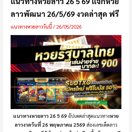
แนวทางหวยลาว 26 5 69 แจกหวย
ลาวพัฒนา 26/5/69 งวดล่าสุด ฟรี
แนวทางหวยลาววันนี้
/
26/05/2026
แนวทางหวยลาว 26 5 69
อัปเดตล่าสุดแนวทาง
หวย
ลาวงวดวันที่ 26 พฤษภาคม 2569
ส่องเลขเด็ดลาว