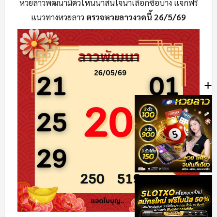
หวยลาวพัฒนามีตัวไหนน่าสนใจน่าเลือกซื้อบ้าง แจกฟรี
แนวทางหวยลาว
ตรวจหวยลาวงวดนี้ 26/5/69
+