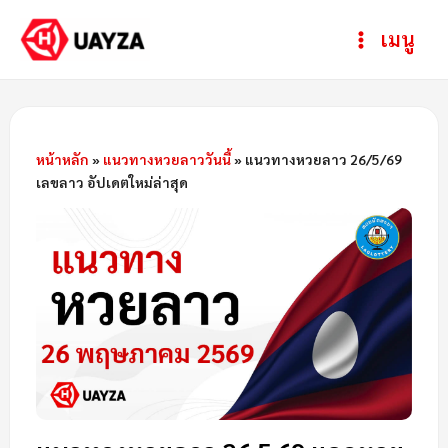
Skip
Post
ห
Main
เมนู
to
navigation
ม
Menu
content
ว
ด
ห
หน้าหลัก
»
แนวทางหวยลาววันนี้
»
แนวทางหวยลาว 26/5/69
เลขลาว อัปเดตใหม่ล่าสุด
มู่