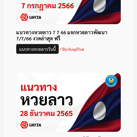
แนวทางหวยลาว 7 7 66 แจกหวยลาวพัฒนา
7/7/66 งวดล่าสุด ฟรี
แนวทางหวยลาววันนี้
/ By
HuayThai