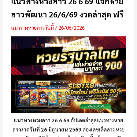
แนวทางหวยลาว 26 6 69 แจกหวย
ลาวพัฒนา 26/6/69 งวดล่าสุด ฟรี
แนวทางหวยลาววันนี้
/
26/06/2026
แนวทางหวยลาว 26 6 69
อัปเดตล่าสุดแนวทาง
หวย
ลาวงวดวันที่ 26 มิถุนายน 2569
ส่องเลขเด็ดลาว หวย