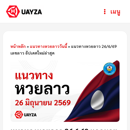
Skip
Post
ห
Main
เมนู
to
navigation
ม
Menu
content
ว
ด
ห
หน้าหลัก
»
แนวทางหวยลาววันนี้
»
แนวทางหวยลาว 26/6/69
เลขลาว อัปเดตใหม่ล่าสุด
มู่