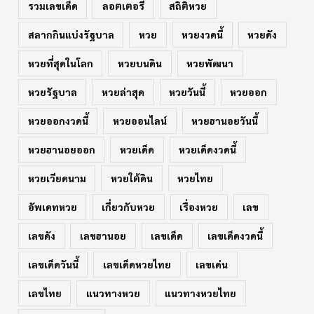
รวมเลขเด็ด
ลอตเตอรี่
สถิติหวย
สลากกินแบ่งรัฐบาล
หวย
หวยงวดนี้
หวยดัง
หวยที่สุดในโลก
หวยบนดิน
หวยพัฒนา
หวยรัฐบาล
หวยล่าสุด
หวยวันนี้
หวยออก
หวยออกงวดนี้
หวยออนไลน์
หวยฮานอยวันนี้
หวยฮานอยออก
หวยเด็ด
หวยเด็ดงวดนี้
หวยเวียดนาม
หวยใต้ดิน
หวยไทย
อัพเดทหวย
เกี่ยวกับหวย
เรื่องหวย
เลข
เลขดัง
เลขฮานอย
เลขเด็ด
เลขเด็ดงวดนี้
เลขเด็ดวันนี้
เลขเด็ดหวยไทย
เลขเด่น
เลขไทย
แนวทางหวย
แนวทางหวยไทย