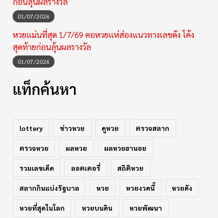
ก่อนลุ้นผลรางวัล
01/07/2026
หวยแม่นที่สุด 1/7/69 คอหวยแห่ส่องแนวทางเลขดัง โค้ง
สุดท้ายก่อนลุ้นผลรางวัล
01/07/2026
แท็กค้นหา
lottery
ข่าวหวย
ดูหวย
ตรวจสลาก
ตรวจหวย
ผลหวย
ผลหวยฮานอย
รวมเลขเด็ด
ลอตเตอรี่
สถิติหวย
สลากกินแบ่งรัฐบาล
หวย
หวยงวดนี้
หวยดัง
หวยที่สุดในโลก
หวยบนดิน
หวยพัฒนา