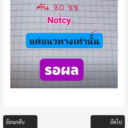
ย้อนกลับ
ถัดไป