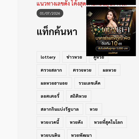
แนวทางเลขดัง โค้งสุดท้ายก่อนลุ้นรางวัล
01/07/2026
แท็กค้นหา
lottery
ข่าวหวย
ดูหวย
ตรวจสลาก
ตรวจหวย
ผลหวย
ผลหวยฮานอย
รวมเลขเด็ด
ลอตเตอรี่
สถิติหวย
สลากกินแบ่งรัฐบาล
หวย
หวยงวดนี้
หวยดัง
หวยที่สุดในโลก
หวยบนดิน
หวยพัฒนา