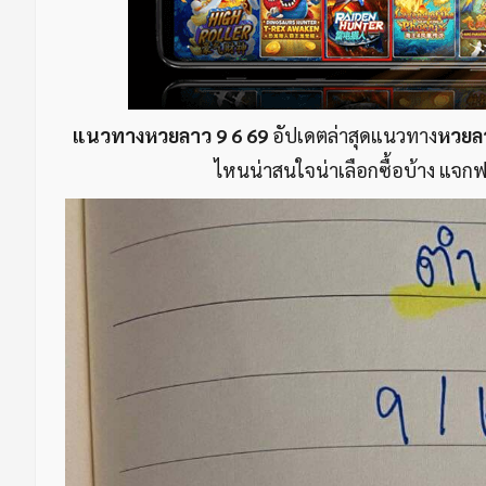
แนวทางหวยลาว 9 6 69
อัปเดตล่าสุดแนวทาง
หวยลา
ไหนน่าสนใจน่าเลือกซื้อบ้าง แจ