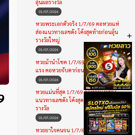
ลุ้นผลรางวัล
01/07/2026
หวยพระเอกตัวจริง 1/7/69 คอหวยแห่
ส่องแนวทางเลขดัง โค้งสุดท้ายก่อนลุ้น
+
รางวัลใหญ่
01/07/2026
หวยม้านำโชค 1/7/69 แนวทางเลขดังมา
แรง คอหวยจับตาก่อนลุ้นผลรางวัล
01/07/2026
หวยแม่นที่สุด 1/7/69 คอหวยแห่ส่อง
9
แนวทางเลขดัง โค้งสุดท้ายก่อนลุ้นผล
รางวัล
01/07/2026
หวยยาใจคนจน 1/7/69 คอหวยแห่ส่อง