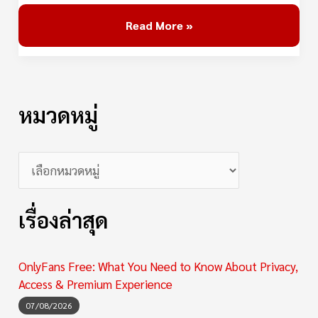
Read More »
หมวดหมู่
เรื่องล่าสุด
OnlyFans Free: What You Need to Know About Privacy,
Access & Premium Experience
07/08/2026