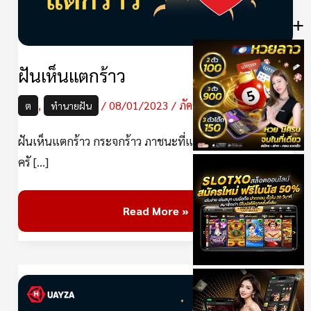
+
ฝันเห็นแตกร้าว
,
/
08/01/2023
/
ภัควลัญชญ์
ต
ทำนายฝัน
ฝันเห็นแตกร้าว กระจกร้าว ภาชนะที่แตก ทายว่าชีวิตครอบ
ครั […]
Read More »
ฝัน
เห็น