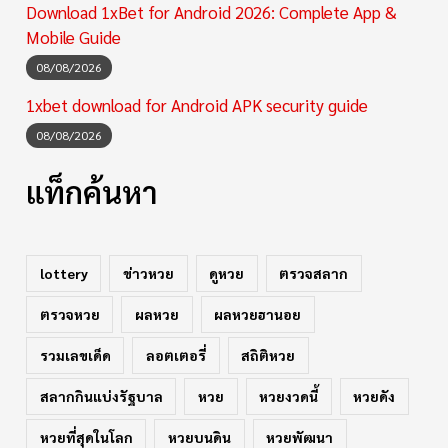
Download 1xBet for Android 2026: Complete App &
Mobile Guide
08/08/2026
1xbet download for Android APK security guide
08/08/2026
แท็กค้นหา
lottery
ข่าวหวย
ดูหวย
ตรวจสลาก
ตรวจหวย
ผลหวย
ผลหวยฮานอย
รวมเลขเด็ด
ลอตเตอรี่
สถิติหวย
สลากกินแบ่งรัฐบาล
หวย
หวยงวดนี้
หวยดัง
หวยที่สุดในโลก
หวยบนดิน
หวยพัฒนา