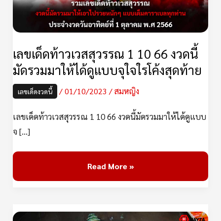
1
10
66
งวด
เลขเด็ดท้าวเวสสุวรรณ 1 10 66 งวดนี้
นี้
มัดรวมมาให้ได้ดูแบบจุใจใรโค้งสุดท้าย
มัด
/
01/10/2023
/
สมหญิง
เลขเด็ดงวดนี้
รวม
มา
เลขเด็ดท้าวเวสสุวรรณ 1 10 66 งวดนี้มัดรวมมาให้ได้ดูแบบ
ให้
จ […]
ได้
ดู
Read More »
แบบ
จุ
ใจใร
โค้ง
เลข