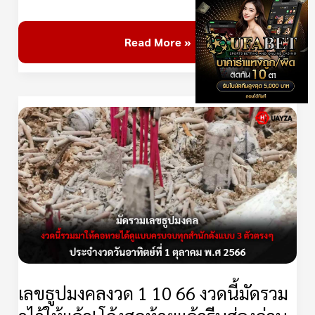
จะ
ไม่
Read More »
เลื่อน
ผ่าน
จะ
เลข
รีบ
ธูป
เข้า
มงคล
มา
งวด
ส่อง
1
10
66
งวด
นี้
เลขธูปมงคลงวด 1 10 66 งวดนี้มัดรวม
มัด