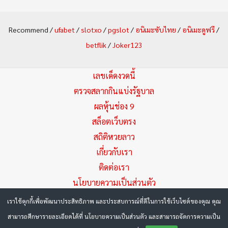
e
a
Recommend /
ufabet
/
slotxo
/
pgslot
/
อนิเมะซับไทย
/
อนิเมะดูฟรี
/
r
betflik
/
Joker123
c
h
เลขเด็ดงวดนี้
f
ตรวจสลากกินแบ่งรัฐบาล
ผลหุ้นช่อง 9
o
สล็อตเว็บตรง
r
สถิติหวยลาว
:
เกี่ยวกับเรา
ติดต่อเรา
นโยบายความเป็นส่วนตัว
เราใช้คุกกี้เพื่อพัฒนาประสิทธิภาพ และประสบการณ์ที่ดีในการใช้เว็บไซต์ของคุณ คุณ
Copyright © 2026 Huayza.com หวยเด็ด มัดรวมเลขเด็ด แนวทาง
สามารถศึกษารายละเอียดได้ที่ นโยบายความเป็นส่วนตัว และสามารถจัดการความเป็น
หวย ล่าสุด
ตรวจหวย
ผลหวยล่าสุด