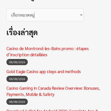
เรื่องล่าสุด
Casino de Montrond-les-Bains promo : étapes
d’inscription détaillées
08/08/2026
Gold Eagle Casino app steps and methods
08/08/2026
Casino Gaming in Canada Review Overview: Bonuses,
Payments, Mobile & Safety
08/08/2026