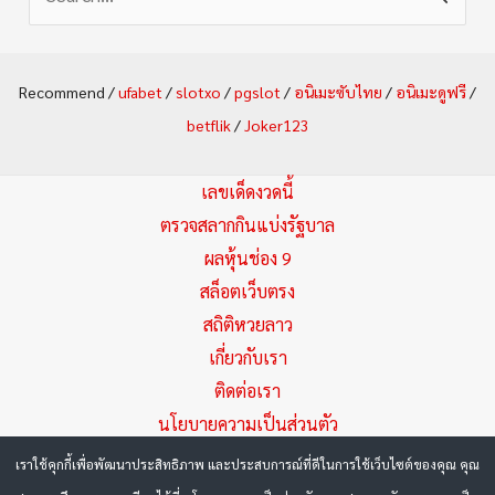
e
a
Recommend /
ufabet
/
slotxo
/
pgslot
/
อนิเมะซับไทย
/
อนิเมะดูฟรี
/
r
betflik
/
Joker123
c
h
เลขเด็ดงวดนี้
f
ตรวจสลากกินแบ่งรัฐบาล
ผลหุ้นช่อง 9
o
สล็อตเว็บตรง
r
สถิติหวยลาว
:
เกี่ยวกับเรา
ติดต่อเรา
นโยบายความเป็นส่วนตัว
เราใช้คุกกี้เพื่อพัฒนาประสิทธิภาพ และประสบการณ์ที่ดีในการใช้เว็บไซต์ของคุณ คุณ
Copyright © 2026 Huayza.com หวยเด็ด มัดรวมเลขเด็ด แนวทาง