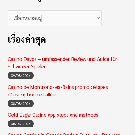
เรื่องล่าสุด
Casino Davos – umfassender Review und Guide für
Schweizer Spieler
09/08/2026
Casino de Montrond-les-Bains promo : étapes
d’inscription détaillées
08/08/2026
Gold Eagle Casino app steps and methods
08/08/2026