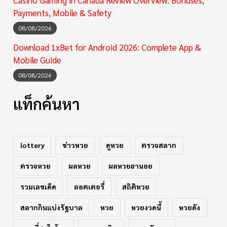
Casino Gaming in Canada Review Overview: Bonuses,
Payments, Mobile & Safety
08/08/2026
Download 1xBet for Android 2026: Complete App &
Mobile Guide
08/08/2026
แท็กค้นหา
lottery
ข่าวหวย
ดูหวย
ตรวจสลาก
ตรวจหวย
ผลหวย
ผลหวยฮานอย
รวมเลขเด็ด
ลอตเตอรี่
สถิติหวย
สลากกินแบ่งรัฐบาล
หวย
หวยงวดนี้
หวยดัง