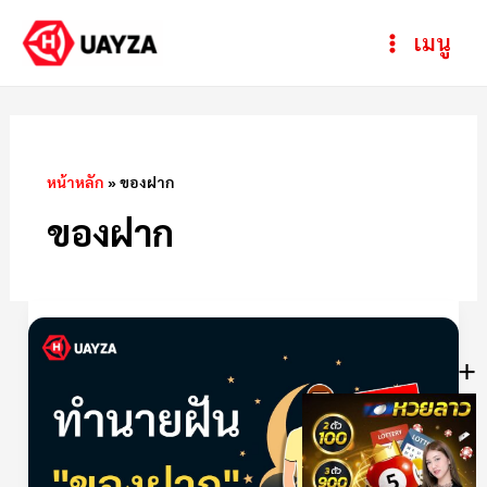
Skip
ห
Main
เมนู
to
ม
Menu
content
ว
ด
ห
หน้าหลัก
»
ของฝาก
มู่
ของฝาก
ฝัน
เห็น
+
ของ
ฝาก