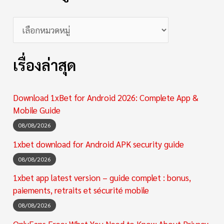
เรื่องล่าสุด
Download 1xBet for Android 2026: Complete App &
Mobile Guide
08/08/2026
1xbet download for Android APK security guide
08/08/2026
1xbet app latest version – guide complet : bonus,
paiements, retraits et sécurité mobile
08/08/2026