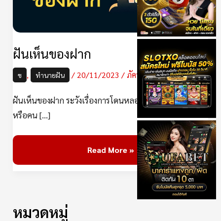
ฝันเห็นของฝาก
,
/
20/11/2023
/
ภัควลัญชญ์
ข
ทำนายฝัน
ฝันเห็นของฝาก ระวังเรื่องการโดนหลอกจากคนแปลกหน้า
หรือคน […]
Read More »
หมวดหมู่