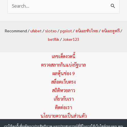
S
e
a
Recommend /
ufabet
/
slotxo
/
pgslot
/
อนิเมะซับไทย
/
อนิเมะดูฟรี
/
r
betflik
/
Joker123
c
h
เลขเด็ดงวดนี้
f
ตรวจสลากกินแบ่งรัฐบาล
ผลหุ้นช่อง 9
o
สล็อตเว็บตรง
r
สถิติหวยลาว
:
เกี่ยวกับเรา
ติดต่อเรา
นโยบายความเป็นส่วนตัว
เราใช้คุกกี้เพื่อพัฒนาประสิทธิภาพ และประสบการณ์ที่ดีในการใช้เว็บไซต์ของคุณ คุณ