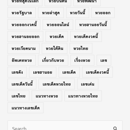
หวยที่สุดในโลก
หวยบนดิน
หวยพัฒนา
หวยรัฐบาล
หวยล่าสุด
หวยวันนี้
หวยออก
หวยออกงวดนี้
หวยออนไลน์
หวยฮานอยวันนี้
หวยฮานอยออก
หวยเด็ด
หวยเด็ดงวดนี้
หวยเวียดนาม
หวยใต้ดิน
หวยไทย
อัพเดทหวย
เกี่ยวกับหวย
เรื่องหวย
เลข
เลขดัง
เลขฮานอย
เลขเด็ด
เลขเด็ดงวดนี้
เลขเด็ดวันนี้
เลขเด็ดหวยไทย
เลขเด่น
เลขไทย
แนวทางหวย
แนวทางหวยไทย
แนวทางเลขเด็ด
S