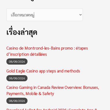
เรื่องล่าสุด
Casino de Montrond-les-Bains promo : étapes
d’inscription détaillées
08/08/2026
Gold Eagle Casino app steps and methods
08/08/2026
Casino Gaming in Canada Review Overview: Bonuses,
Payments, Mobile & Safety
08/08/2026