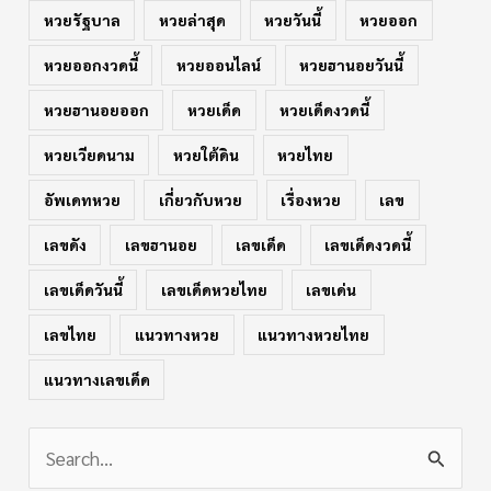
หวยรัฐบาล
หวยล่าสุด
หวยวันนี้
หวยออก
หวยออกงวดนี้
หวยออนไลน์
หวยฮานอยวันนี้
หวยฮานอยออก
หวยเด็ด
หวยเด็ดงวดนี้
หวยเวียดนาม
หวยใต้ดิน
หวยไทย
อัพเดทหวย
เกี่ยวกับหวย
เรื่องหวย
เลข
เลขดัง
เลขฮานอย
เลขเด็ด
เลขเด็ดงวดนี้
เลขเด็ดวันนี้
เลขเด็ดหวยไทย
เลขเด่น
เลขไทย
แนวทางหวย
แนวทางหวยไทย
แนวทางเลขเด็ด
S