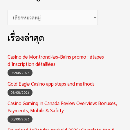
เรื่องล่าสุด
Casino de Montrond-les-Bains promo : étapes
d’inscription détaillées
08/08/2026
Gold Eagle Casino app steps and methods
08/08/2026
Casino Gaming in Canada Review Overview: Bonuses,
Payments, Mobile & Safety
08/08/2026