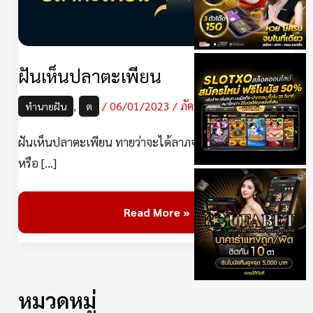
ฝันเห็นปลาตะเพียน
,
/
06/01/2023
/
ภัควลัญชญ์
ทำนายฝัน
ต
ฝันเห็นปลาตะเพียน ทายว่าจะได้ลาภจาก บตร สัตว์เลี้ยง
หรือ […]
Read More »
หมวดหมู่