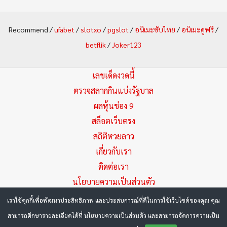
e
a
Recommend /
ufabet
/
slotxo
/
pgslot
/
อนิเมะซับไทย
/
อนิเมะดูฟรี
/
r
betflik
/
Joker123
c
h
เลขเด็ดงวดนี้
f
ตรวจสลากกินแบ่งรัฐบาล
ผลหุ้นช่อง 9
o
สล็อตเว็บตรง
r
สถิติหวยลาว
:
เกี่ยวกับเรา
ติดต่อเรา
นโยบายความเป็นส่วนตัว
เราใช้คุกกี้เพื่อพัฒนาประสิทธิภาพ และประสบการณ์ที่ดีในการใช้เว็บไซต์ของคุณ คุณ
Copyright © 2026 Huayza.com หวยเด็ด มัดรวมเลขเด็ด แนวทาง
สามารถศึกษารายละเอียดได้ที่ นโยบายความเป็นส่วนตัว และสามารถจัดการความเป็น
หวย ล่าสุด
ตรวจหวย
ผลหวยล่าสุด