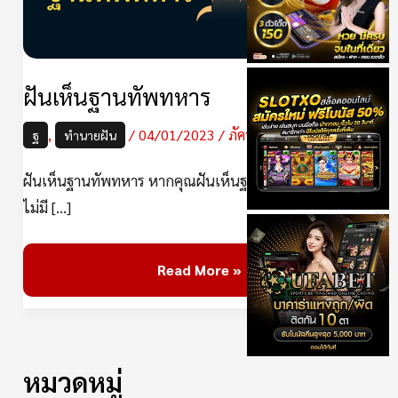
ฝันเห็นฐานทัพทหาร
,
/
04/01/2023
/
ภัควลัญชญ์
ฐ
ทำนายฝัน
ฝันเห็นฐานทัพทหาร หากคุณฝันเห็นฐานทัพทหารที่มีหรือ
ไม่มี […]
Read More »
หมวดหมู่