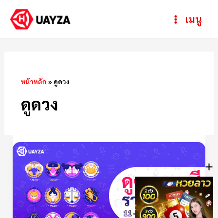
Skip
ห
Main
เมนู
to
ม
Menu
content
ว
ด
ห
หน้าหลัก
»
ดูดวง
มู่
ดูดวง
ดูด
วง
+
ชะตา
ราศี
ราย