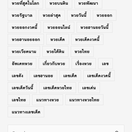
หวยที่สุดในโลก
หวยบนดิน
หวยพัฒนา
หวยรัฐบาล
หวยล่าสุด
หวยวันนี้
หวยออก
หวยออกงวดนี้
หวยออนไลน์
หวยฮานอยวันนี้
หวยฮานอยออก
หวยเด็ด
หวยเด็ดงวดนี้
หวยเวียดนาม
หวยใต้ดิน
หวยไทย
อัพเดทหวย
เกี่ยวกับหวย
เรื่องหวย
เลข
เลขดัง
เลขฮานอย
เลขเด็ด
เลขเด็ดงวดนี้
เลขเด็ดวันนี้
เลขเด็ดหวยไทย
เลขเด่น
เลขไทย
แนวทางหวย
แนวทางหวยไทย
แนวทางเลขเด็ด