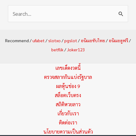
S
e
a
Recommend /
ufabet
/
slotxo
/
pgslot
/
อนิเมะซับไทย
/
อนิเมะดูฟรี
/
r
betflik
/
Joker123
c
h
เลขเด็ดงวดนี้
f
ตรวจสลากกินแบ่งรัฐบาล
ผลหุ้นช่อง 9
o
สล็อตเว็บตรง
r
สถิติหวยลาว
:
เกี่ยวกับเรา
ติดต่อเรา
นโยบายความเป็นส่วนตัว