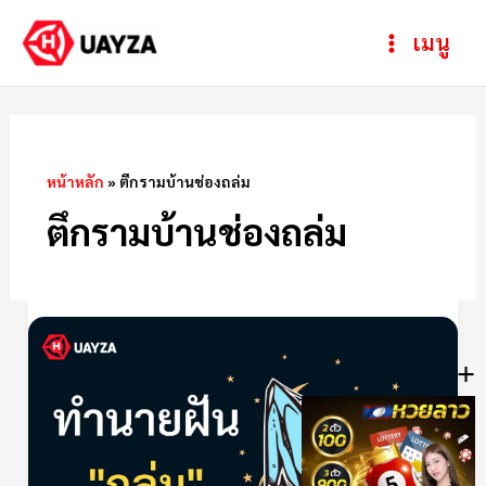
Skip
ห
Main
เมนู
to
ม
Menu
content
ว
ด
ห
หน้าหลัก
»
ตึกรามบ้านช่องถล่ม
มู่
ตึกรามบ้านช่องถล่ม
ฝัน
เห็น
+
ถล่ม