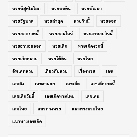
หวยที่สุดในโลก
หวยบนดิน
หวยพัฒนา
หวยรัฐบาล
หวยล่าสุด
หวยวันนี้
หวยออก
หวยออกงวดนี้
หวยออนไลน์
หวยฮานอยวันนี้
หวยฮานอยออก
หวยเด็ด
หวยเด็ดงวดนี้
หวยเวียดนาม
หวยใต้ดิน
หวยไทย
อัพเดทหวย
เกี่ยวกับหวย
เรื่องหวย
เลข
เลขดัง
เลขฮานอย
เลขเด็ด
เลขเด็ดงวดนี้
เลขเด็ดวันนี้
เลขเด็ดหวยไทย
เลขเด่น
เลขไทย
แนวทางหวย
แนวทางหวยไทย
แนวทางเลขเด็ด