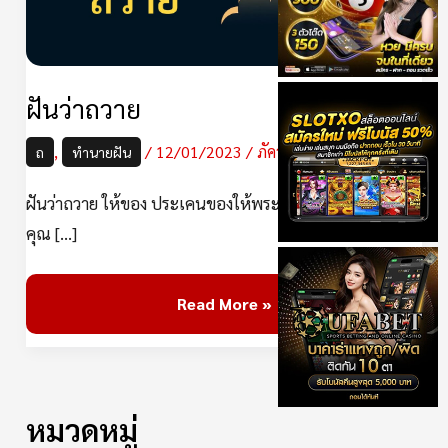
ฝันว่าถวาย
,
/
12/01/2023
/
ภัควลัญชญ์
ถ
ทำนายฝัน
ฝันว่าถวาย ให้ของ ประเคนของให้พระ หรือมีคนมอบของให้
คุณ […]
Read More »
หมวดหมู่