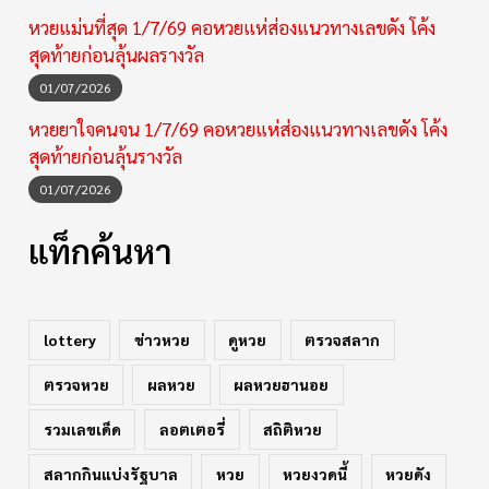
หวยแม่นที่สุด 1/7/69 คอหวยแห่ส่องแนวทางเลขดัง โค้ง
สุดท้ายก่อนลุ้นผลรางวัล
01/07/2026
หวยยาใจคนจน 1/7/69 คอหวยแห่ส่องแนวทางเลขดัง โค้ง
สุดท้ายก่อนลุ้นรางวัล
01/07/2026
แท็กค้นหา
lottery
ข่าวหวย
ดูหวย
ตรวจสลาก
ตรวจหวย
ผลหวย
ผลหวยฮานอย
รวมเลขเด็ด
ลอตเตอรี่
สถิติหวย
สลากกินแบ่งรัฐบาล
หวย
หวยงวดนี้
หวยดัง