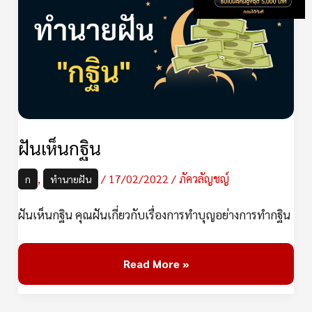
กฐิน
ฝันเห็นกฐิน
,
/
17/02/2022
/
ภัควลัญชญ์
ก
ทำนายฝัน
ฝันเห็นกฐิน คุณฝันเกี่ยวกับเรื่องการทำบุญอย่างการทำกฐิน
Read More »