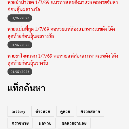
หวยม้านำโชค 1/7/69 แนวทางเลขดังมาแรง คอหวยจับตา
ก่อนลุ้นผลรางวัล
01/07/2026
หวยแม่นที่สุด 1/7/69 คอหวยแห่ส่องแนวทางเลขดัง โค้ง
สุดท้ายก่อนลุ้นผลรางวัล
01/07/2026
หวยยาใจคนจน 1/7/69 คอหวยแห่ส่องแนวทางเลขดัง โค้ง
สุดท้ายก่อนลุ้นรางวัล
01/07/2026
แท็กค้นหา
lottery
ข่าวหวย
ดูหวย
ตรวจสลาก
ตรวจหวย
ผลหวย
ผลหวยฮานอย