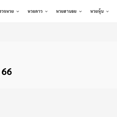
รวจหวย
หวยลาว
หวยฮานอย
หวยหุ้น
 66