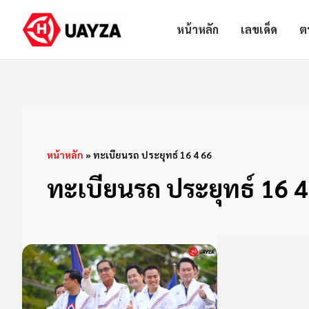
Skip
หน้าหลัก
เลขเด็ด
ต
to
content
หน้าหลัก
»
ทะเบียนรถ ประยุทธ์ 16 4 66
ทะเบียนรถ ประยุทธ์ 16 4
ทะเบียน
รถ
ประยุทธ์