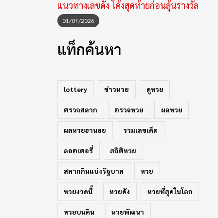
แนวทางเลขดัง โค้งสุดท้ายก่อนลุ้นรางวัล
01/07/2026
แท็กค้นหา
lottery
ข่าวหวย
ดูหวย
ตรวจสลาก
ตรวจหวย
ผลหวย
ผลหวยฮานอย
รวมเลขเด็ด
ลอตเตอรี่
สถิติหวย
สลากกินแบ่งรัฐบาล
หวย
หวยงวดนี้
หวยดัง
หวยที่สุดในโลก
หวยบนดิน
หวยพัฒนา