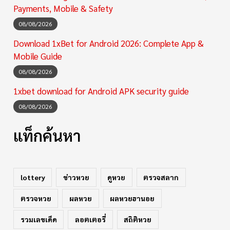
Payments, Mobile & Safety
08/08/2026
Download 1xBet for Android 2026: Complete App &
Mobile Guide
08/08/2026
1xbet download for Android APK security guide
08/08/2026
แท็กค้นหา
lottery
ข่าวหวย
ดูหวย
ตรวจสลาก
ตรวจหวย
ผลหวย
ผลหวยฮานอย
รวมเลขเด็ด
ลอตเตอรี่
สถิติหวย