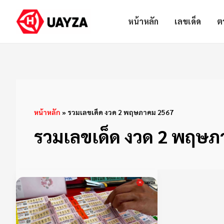
Skip
หน้าหลัก
เลขเด็ด
ต
to
content
หน้าหลัก
»
รวมเลขเด็ด งวด 2 พฤษภาคม 2567
รวมเลขเด็ด งวด 2 พฤษภ
รวม
เลข
เด็ด