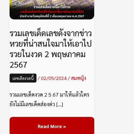
เลข
ดัง
จาก
รวมเลขเด็ดเลขดังจากข่าว
ข่าว
หวยที่น่าสนใจมาให้เอาไป
หวย
รวยในงวด 2 พฤษภาคม
ที่
2567
น่า
สนใจ
/
02/05/2024
/
สมหญิง
เลขเด็ดงวดนี้
มา
ให้
รวมเลขเด็ดงวด 2 5 67 มาให้แล้วใคร
เอา
ยังไม่มีเลขเด็ดส่องด่ว […]
ไป
รวย
Read More »
ใน