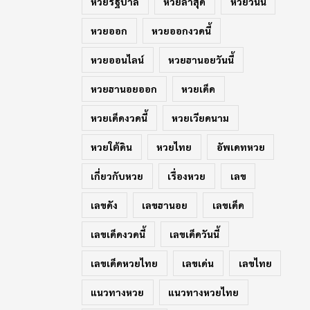
หวยรัฐบาล
หวยล่าสุด
หวยวันนี้
หวยออก
หวยออกงวดนี้
หวยออนไลน์
หวยฮานอยวันนี้
หวยฮานอยออก
หวยเด็ด
หวยเด็ดงวดนี้
หวยเวียดนาม
หวยใต้ดิน
หวยไทย
อัพเดทหวย
เกี่ยวกับหวย
เรื่องหวย
เลข
เลขดัง
เลขฮานอย
เลขเด็ด
เลขเด็ดงวดนี้
เลขเด็ดวันนี้
เลขเด็ดหวยไทย
เลขเด่น
เลขไทย
แนวทางหวย
แนวทางหวยไทย