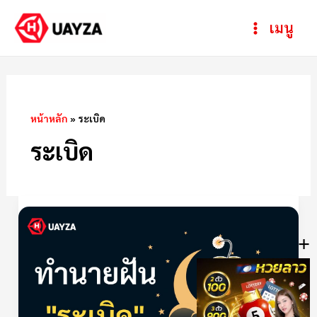
Skip
ห
Main
เมนู
to
ม
Menu
content
ว
ด
ห
หน้าหลัก
»
ระเบิด
มู่
ระเบิด
ฝัน
เห็น
+
ระเบิด