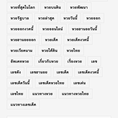
หวยที่สุดในโลก
หวยบนดิน
หวยพัฒนา
หวยรัฐบาล
หวยล่าสุด
หวยวันนี้
หวยออก
หวยออกงวดนี้
หวยออนไลน์
หวยฮานอยวันนี้
หวยฮานอยออก
หวยเด็ด
หวยเด็ดงวดนี้
หวยเวียดนาม
หวยใต้ดิน
หวยไทย
อัพเดทหวย
เกี่ยวกับหวย
เรื่องหวย
เลข
เลขดัง
เลขฮานอย
เลขเด็ด
เลขเด็ดงวดนี้
เลขเด็ดวันนี้
เลขเด็ดหวยไทย
เลขเด่น
เลขไทย
แนวทางหวย
แนวทางหวยไทย
แนวทางเลขเด็ด