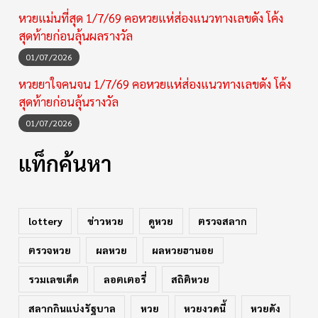
หวยแม่นที่สุด 1/7/69 คอหวยแห่ส่องแนวทางเลขดัง โค้ง
สุดท้ายก่อนลุ้นผลรางวัล
01/07/2026
หวยยาใจคนจน 1/7/69 คอหวยแห่ส่องแนวทางเลขดัง โค้ง
สุดท้ายก่อนลุ้นรางวัล
01/07/2026
แท็กค้นหา
lottery
ข่าวหวย
ดูหวย
ตรวจสลาก
ตรวจหวย
ผลหวย
ผลหวยฮานอย
รวมเลขเด็ด
ลอตเตอรี่
สถิติหวย
สลากกินแบ่งรัฐบาล
หวย
หวยงวดนี้
หวยดัง