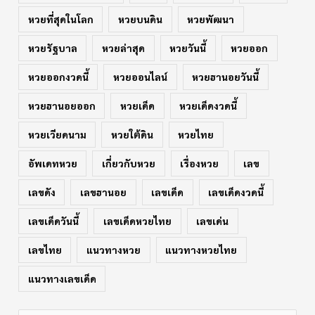
หวยที่สุดในโลก
หวยบนดิน
หวยพัฒนา
หวยรัฐบาล
หวยล่าสุด
หวยวันนี้
หวยออก
หวยออกงวดนี้
หวยออนไลน์
หวยฮานอยวันนี้
หวยฮานอยออก
หวยเด็ด
หวยเด็ดงวดนี้
หวยเวียดนาม
หวยใต้ดิน
หวยไทย
อัพเดทหวย
เกี่ยวกับหวย
เรื่องหวย
เลข
เลขดัง
เลขฮานอย
เลขเด็ด
เลขเด็ดงวดนี้
เลขเด็ดวันนี้
เลขเด็ดหวยไทย
เลขเด่น
เลขไทย
แนวทางหวย
แนวทางหวยไทย
แนวทางเลขเด็ด