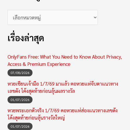
เรื่องล่าสุด
OnlyFans Free: What You Need to Know About Privacy,
Access & Premium Experience
07/08/2026
หวยเซียนเจ้ามือ 1/7/69 มาแล้ว คอหวยแห่จับตาแนวทาง
เลขดัง โค้งสุดท้ายก่อนลุ้นผลรางวัล
01/07/2026
หวยพระเอกตัวจริง 1/7/69 คอหวยแห่ส่องแนวทางเลขดัง
โค้งสุดท้ายก่อนลุ้นรางวัลใหญ่
01/07/2026