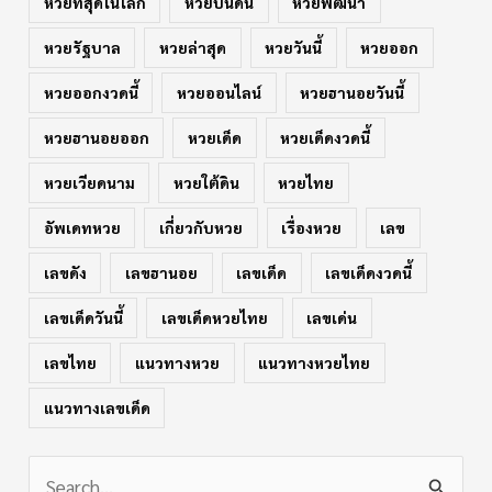
หวยที่สุดในโลก
หวยบนดิน
หวยพัฒนา
หวยรัฐบาล
หวยล่าสุด
หวยวันนี้
หวยออก
หวยออกงวดนี้
หวยออนไลน์
หวยฮานอยวันนี้
หวยฮานอยออก
หวยเด็ด
หวยเด็ดงวดนี้
หวยเวียดนาม
หวยใต้ดิน
หวยไทย
อัพเดทหวย
เกี่ยวกับหวย
เรื่องหวย
เลข
เลขดัง
เลขฮานอย
เลขเด็ด
เลขเด็ดงวดนี้
เลขเด็ดวันนี้
เลขเด็ดหวยไทย
เลขเด่น
เลขไทย
แนวทางหวย
แนวทางหวยไทย
แนวทางเลขเด็ด
S