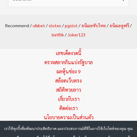
e
a
Recommend /
ufabet
/
slotxo
/
pgslot
/
อนิเมะซับไทย
/
อนิเมะดูฟรี
/
r
betflik
/
Joker123
c
h
เลขเด็ดงวดนี้
f
ตรวจสลากกินแบ่งรัฐบาล
ผลหุ้นช่อง 9
o
สล็อตเว็บตรง
r
สถิติหวยลาว
:
เกี่ยวกับเรา
ติดต่อเรา
นโยบายความเป็นส่วนตัว
เราใช้คุกกี้เพื่อพัฒนาประสิทธิภาพ และประสบการณ์ที่ดีในการใช้เว็บไซต์ของคุณ คุณ
Copyright © 2026 Huayza.com หวยเด็ด มัดรวมเลขเด็ด แนวทาง