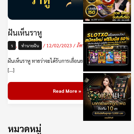
ฝันเห็นราหู
,
/
12/02/2023
/
ภัควลัญชญ์
ร
ทำนายฝัน
ฝันเห็นราหู ทายว่าจะได้รับการเลื่อนยศ เลื่อนตำแหน่งที่ส
[…]
Read More »
หมวดหมู่