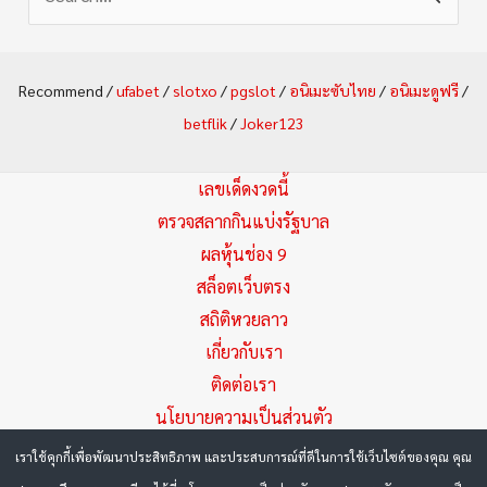
e
a
Recommend /
ufabet
/
slotxo
/
pgslot
/
อนิเมะซับไทย
/
อนิเมะดูฟรี
/
r
betflik
/
Joker123
c
h
เลขเด็ดงวดนี้
f
ตรวจสลากกินแบ่งรัฐบาล
ผลหุ้นช่อง 9
o
สล็อตเว็บตรง
r
สถิติหวยลาว
:
เกี่ยวกับเรา
ติดต่อเรา
นโยบายความเป็นส่วนตัว
เราใช้คุกกี้เพื่อพัฒนาประสิทธิภาพ และประสบการณ์ที่ดีในการใช้เว็บไซต์ของคุณ คุณ
Copyright © 2026 Huayza.com หวยเด็ด มัดรวมเลขเด็ด แนวทาง