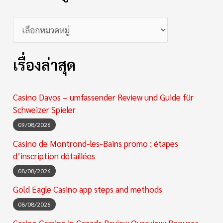
เรื่องล่าสุด
Casino Davos – umfassender Review und Guide für
Schweizer Spieler
09/08/2026
Casino de Montrond-les-Bains promo : étapes
d’inscription détaillées
08/08/2026
Gold Eagle Casino app steps and methods
08/08/2026