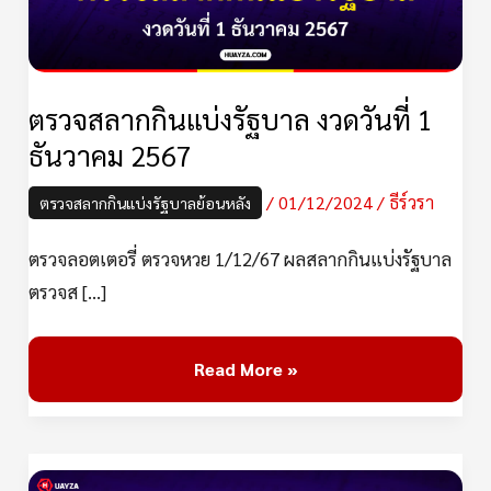
งวด
วัน
ที่
1
ตรวจสลากกินแบ่งรัฐบาล งวดวันที่ 1
ธันวาคม
ธันวาคม 2567
2567
/
01/12/2024
/
ธีร์วรา
ตรวจสลากกินแบ่งรัฐบาลย้อนหลัง
ตรวจลอตเตอรี่ ตรวจหวย 1/12/67 ผลสลากกินแบ่งรัฐบาล
ตรวจส […]
Read More »
ตรวจ