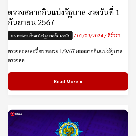
1
ตรวจสลากกินแบ่งรัฐบาล งวดวันที่ 1
กันยายน
กันยายน 2567
2567
/
01/09/2024
/
ธีร์วรา
ตรวจสลากกินแบ่งรัฐบาลย้อนหลัง
ตรวจลอตเตอรี่ ตรวจหวย 1/9/67 ผลสลากกินแบ่งรัฐบาล
ตรวจสล
Read More »
ตรวจ
สลาก
กิน