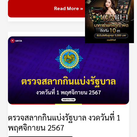
Read More »
ตรวจ
สลาก
กิน
แบ่ง
รัฐบาล
งวด
วัน
ที่
1
ตรวจสลากกินแบ่งรัฐบาล งวดวันที่ 1
พฤศจิกายน
พฤศจิกายน 2567
2567