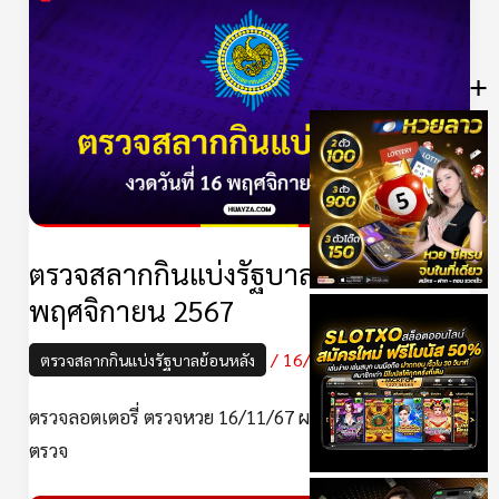
สลาก
กิน
+
แบ่ง
รัฐบาล
งวด
วัน
ที่
16
ตรวจสลากกินแบ่งรัฐบาล งวดวันที่ 16
พฤศจิกายน
พฤศจิกายน 2567
2567
/
16/11/2024
/
ธีร์วรา
ตรวจสลากกินแบ่งรัฐบาลย้อนหลัง
ตรวจลอตเตอรี่ ตรวจหวย 16/11/67 ผลสลากกินแบ่งรัฐบาล
ตรวจ