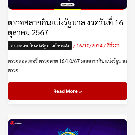
วัน
ที่
16
ตรวจสลากกินแบ่งรัฐบาล งวดวันที่ 16
ตุลาคม
ตุลาคม 2567
2567
/
16/10/2024
/
ธีร์วรา
ตรวจสลากกินแบ่งรัฐบาลย้อนหลัง
ตรวจลอตเตอรี่ ตรวจหวย 16/10/67 ผลสลากกินแบ่งรัฐบาล
ตรวจ
Read More »
ตรวจ
สลาก