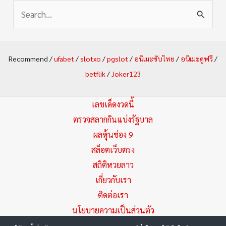
S
e
a
Recommend /
ufabet
/
slotxo
/
pgslot
/
อนิเมะซับไทย
/
อนิเมะดูฟรี
/
r
betflik
/
Joker123
c
h
เลขเด็ดงวดนี้
f
ตรวจสลากกินแบ่งรัฐบาล
ผลหุ้นช่อง 9
o
สล็อตเว็บตรง
r
สถิติหวยลาว
:
เกี่ยวกับเรา
ติดต่อเรา
นโยบายความเป็นส่วนตัว