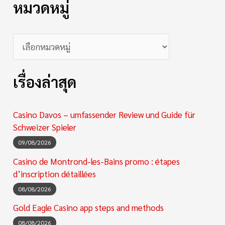
หมวดหมู่
เรื่องล่าสุด
Casino Davos – umfassender Review und Guide für
Schweizer Spieler
09/08/2026
Casino de Montrond-les-Bains promo : étapes
d’inscription détaillées
08/08/2026
Gold Eagle Casino app steps and methods
08/08/2026