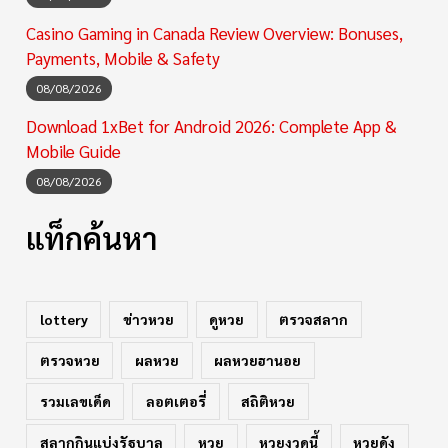
Casino Gaming in Canada Review Overview: Bonuses,
Payments, Mobile & Safety
08/08/2026
Download 1xBet for Android 2026: Complete App &
Mobile Guide
08/08/2026
แท็กค้นหา
lottery
ข่าวหวย
ดูหวย
ตรวจสลาก
ตรวจหวย
ผลหวย
ผลหวยฮานอย
รวมเลขเด็ด
ลอตเตอรี่
สถิติหวย
สลากกินแบ่งรัฐบาล
หวย
หวยงวดนี้
หวยดัง