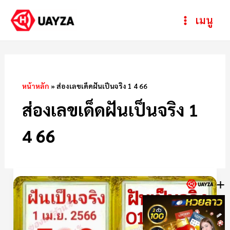
Skip
ห
Main
เมนู
to
ม
Menu
content
ว
ด
ห
หน้าหลัก
»
ส่องเลขเด็ดฝันเป็นจริง 1 4 66
มู่
ส่องเลขเด็ดฝันเป็นจริง 1
4 66
+
ส่อง
เลข
เด็ด
ฝัน