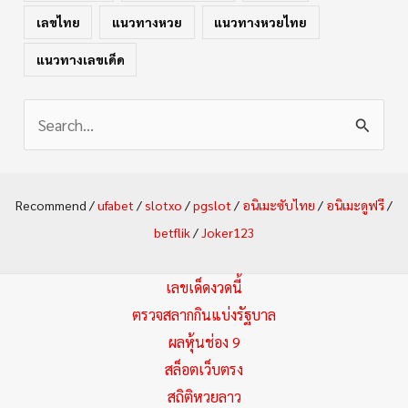
เลขไทย
แนวทางหวย
แนวทางหวยไทย
แนวทางเลขเด็ด
S
e
a
Recommend /
ufabet
/
slotxo
/
pgslot
/
อนิเมะซับไทย
/
อนิเมะดูฟรี
/
r
betflik
/
Joker123
c
h
เลขเด็ดงวดนี้
f
ตรวจสลากกินแบ่งรัฐบาล
ผลหุ้นช่อง 9
o
สล็อตเว็บตรง
r
สถิติหวยลาว
: