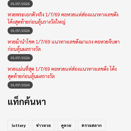
01/07/2026
หวยพระเอกตัวจริง 1/7/69 คอหวยแห่ส่องแนวทางเลขดัง
โค้งสุดท้ายก่อนลุ้นรางวัลใหญ่
01/07/2026
หวยม้านำโชค 1/7/69 แนวทางเลขดังมาแรง คอหวยจับตา
ก่อนลุ้นผลรางวัล
01/07/2026
หวยแม่นที่สุด 1/7/69 คอหวยแห่ส่องแนวทางเลขดัง โค้ง
สุดท้ายก่อนลุ้นผลรางวัล
01/07/2026
แท็กค้นหา
lottery
ข่าวหวย
ดูหวย
ตรวจสลาก