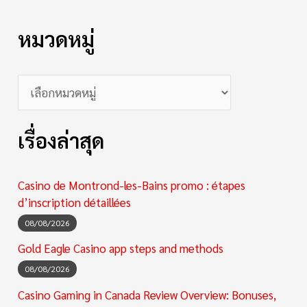
หมวดหมู่
เรื่องล่าสุด
Casino de Montrond-les-Bains promo : étapes
d’inscription détaillées
08/08/2026
Gold Eagle Casino app steps and methods
08/08/2026
Casino Gaming in Canada Review Overview: Bonuses,