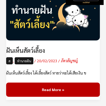
สัตว์
เลี้ยง
ฝันเห็นสัตว์เลี้ยง
,
/
20/02/2023
/
ภัควลัญชญ์
ส
ทำนายฝัน
ฝันเห็นสัตว์เลี้ยง ได้เลี้ยงสัตว์ ทายว่าจะได้เสียเงิน ข
Read More »