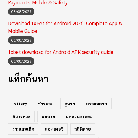
Payments, Mobile & Safety
08/08/2026
Download 1xBet for Android 2026: Complete App &
Mobile Guide
08/08/2026
1xbet download for Android APK security guide
08/08/2026
แท็กค้นหา
lottery
ข่าวหวย
ดูหวย
ตรวจสลาก
ตรวจหวย
ผลหวย
ผลหวยฮานอย
รวมเลขเด็ด
ลอตเตอรี่
สถิติหวย