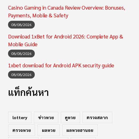
Casino Gaming in Canada Review Overview: Bonuses,
Payments, Mobile & Safety
08/08/2026
Download 1xBet for Android 2026: Complete App &
Mobile Guide
08/08/2026
1xbet download for Android APK security guide
08/08/2026
แท็กค้นหา
lottery
ข่าวหวย
ดูหวย
ตรวจสลาก
ตรวจหวย
ผลหวย
ผลหวยฮานอย