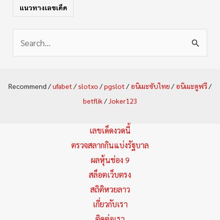
แนวทางเลขเด็ด
S
e
a
Recommend /
ufabet
/
slotxo
/
pgslot
/
อนิเมะซับไทย
/
อนิเมะดูฟรี
/
r
betflik
/
Joker123
c
h
เลขเด็ดงวดนี้
f
ตรวจสลากกินแบ่งรัฐบาล
ผลหุ้นช่อง 9
o
สล็อตเว็บตรง
r
สถิติหวยลาว
:
เกี่ยวกับเรา
ติดต่อเรา