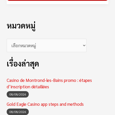
จัด
หนักๆ
ชุด
หมวดหมู่
ใหญ่
ได้
เลย
เรื่องล่าสุด
Casino de Montrond-les-Bains promo : étapes
d’inscription détaillées
08/08/2026
Gold Eagle Casino app steps and methods
08/08/2026