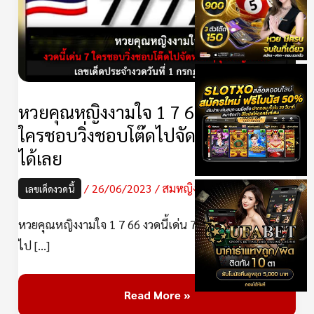
ใจ
1
7
66
งวด
หวยคุณหญิงงามใจ 1 7 66 งวดนี้เด่น 7
นี้
ใครชอบวิ่งชอบโต๊ดไปจัดหนักๆชุดใหญ่
เด่น
ได้เลย
7
ใคร
/
26/06/2023
/
สมหญิง
เลขเด็ดงวดนี้
ชอบ
หวยคุณหญิงงามใจ 1 7 66 งวดนี้เด่น 7 ใครชอบวิ่งชอบโต๊ด
วิ่ง
ไป […]
ชอบ
โต๊ด
ไป
Read More »