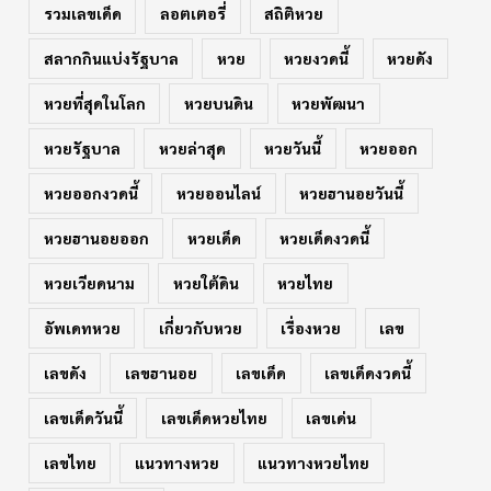
รวมเลขเด็ด
ลอตเตอรี่
สถิติหวย
สลากกินแบ่งรัฐบาล
หวย
หวยงวดนี้
หวยดัง
หวยที่สุดในโลก
หวยบนดิน
หวยพัฒนา
หวยรัฐบาล
หวยล่าสุด
หวยวันนี้
หวยออก
หวยออกงวดนี้
หวยออนไลน์
หวยฮานอยวันนี้
หวยฮานอยออก
หวยเด็ด
หวยเด็ดงวดนี้
หวยเวียดนาม
หวยใต้ดิน
หวยไทย
อัพเดทหวย
เกี่ยวกับหวย
เรื่องหวย
เลข
เลขดัง
เลขฮานอย
เลขเด็ด
เลขเด็ดงวดนี้
เลขเด็ดวันนี้
เลขเด็ดหวยไทย
เลขเด่น
เลขไทย
แนวทางหวย
แนวทางหวยไทย