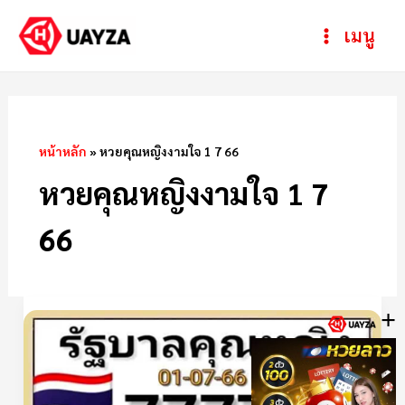
Skip
ห
Main
เมนู
to
ม
Menu
content
ว
ด
ห
หน้าหลัก
»
หวยคุณหญิงงามใจ 1 7 66
มู่
หวยคุณหญิงงามใจ 1 7
66
+
หวย
คุณ
หญิง
งาม