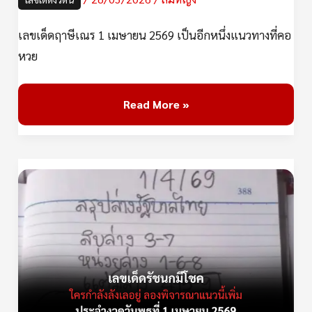
ดัง
ลุ้น
เลขเด็ดฤาษีเณร 1 เมษายน 2569 เป็นอีกหนึ่งแนวทางที่คอ
โชค
หวย
ต้น
เดือน
Read More »
สา
ยมู!
เลข
เด็ด
รัช
นก
มี
โชค
งวด