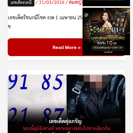
รับ
/
31/03/2026
/
สมหญิง
เลขเด็ดงวดนี้
วัน
เลขเด็ดรัชนกมีโชค งวด 1 เมษายน 2569 เริ่มต้นศักราชใหม่
โกหก
ข
ที่
ไม่ใช่
เรื่อง
Read More »
เล่นๆ
เตรียม
เป็น
เลข
เศรษฐี
เด็ด
รับ
ดุ่ย
หน้า
ภรัญ
ร้อน!
งวด
1
เมษายน