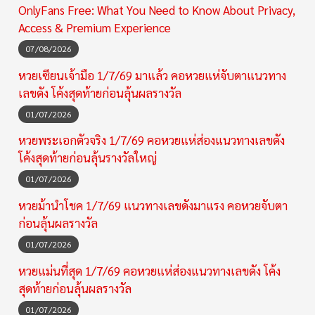
OnlyFans Free: What You Need to Know About Privacy,
Access & Premium Experience
07/08/2026
หวยเซียนเจ้ามือ 1/7/69 มาแล้ว คอหวยแห่จับตาแนวทาง
เลขดัง โค้งสุดท้ายก่อนลุ้นผลรางวัล
01/07/2026
หวยพระเอกตัวจริง 1/7/69 คอหวยแห่ส่องแนวทางเลขดัง
โค้งสุดท้ายก่อนลุ้นรางวัลใหญ่
01/07/2026
หวยม้านำโชค 1/7/69 แนวทางเลขดังมาแรง คอหวยจับตา
ก่อนลุ้นผลรางวัล
01/07/2026
หวยแม่นที่สุด 1/7/69 คอหวยแห่ส่องแนวทางเลขดัง โค้ง
สุดท้ายก่อนลุ้นผลรางวัล
01/07/2026