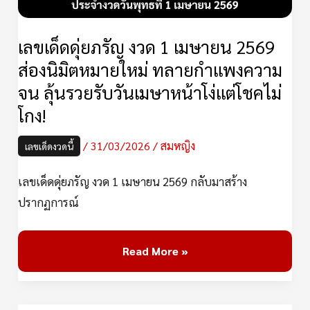
2569
ส่อง
เลขเด็ดดุ่ยภรัญ งวด 1 เมษายน 2569
นิมิต
ส่องนิมิตหมายใหม่ ทลายกำแพงความ
หมาย
จน ลุ้นรวยรับวันเมษาหน้าโง่แต่โชคไม่
ใหม่
โกง!
ทลาย
กำแพง
/
31/03/2026
/
สมหญิง
เลขเด็ดงวดนี้
ความ
เลขเด็ดดุ่ยภรัญ งวด 1 เมษายน 2569 กลับมาสร้าง
จน
ปรากฏการณ์
ลุ้น
รวย
รับ
Read More »
วัน
เมษ
า