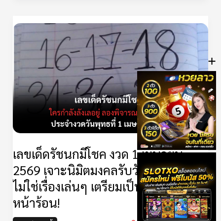
การ
เป็น
เลข
เศรษฐี
เด็ด
ชั่ว
+
รัช
ข้าม
นก
คืน!
มี
โชค
งวด
1
เมษายน
เลขเด็ดรัชนกมีโชค งวด 1 เมษายน
2569
2569 เจาะนิมิตมงคลรับวันโกหกที่
เจาะ
ไม่ใช่เรื่องเล่นๆ เตรียมเป็นเศรษฐีรับ
นิมิต
หน้าร้อน!
มงคล