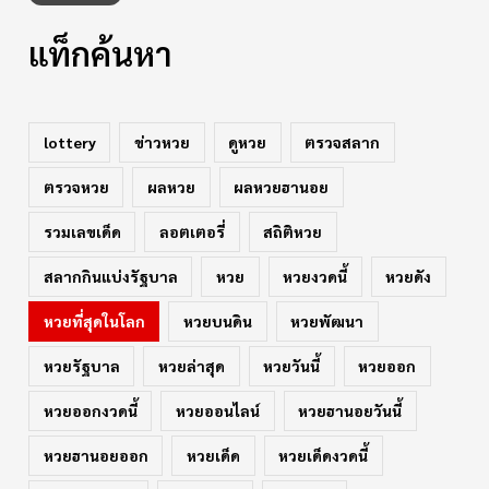
แท็กค้นหา
lottery
ข่าวหวย
ดูหวย
ตรวจสลาก
ตรวจหวย
ผลหวย
ผลหวยฮานอย
รวมเลขเด็ด
ลอตเตอรี่
สถิติหวย
สลากกินแบ่งรัฐบาล
หวย
หวยงวดนี้
หวยดัง
หวยที่สุดในโลก
หวยบนดิน
หวยพัฒนา
หวยรัฐบาล
หวยล่าสุด
หวยวันนี้
หวยออก
หวยออกงวดนี้
หวยออนไลน์
หวยฮานอยวันนี้
หวยฮานอยออก
หวยเด็ด
หวยเด็ดงวดนี้