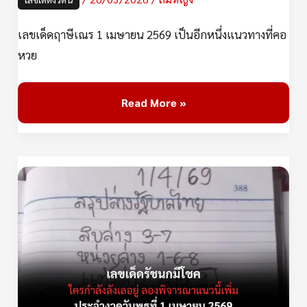
ดัง
ลุ้น
เลขเด็ดฤาษีเณร 1 เมษายน 2569 เป็นอีกหนึ่งแนวทางที่คอ
โชค
หวย
ต้น
เดือน
Read More »
สา
ยมู!
เลข
เด็ด
รัช
นก
มี
โชค
งวด