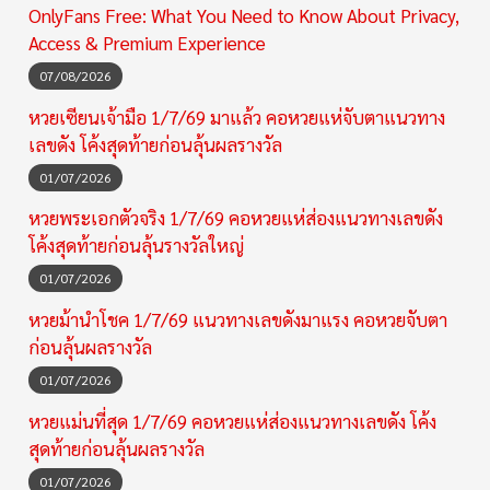
OnlyFans Free: What You Need to Know About Privacy,
Access & Premium Experience
07/08/2026
หวยเซียนเจ้ามือ 1/7/69 มาแล้ว คอหวยแห่จับตาแนวทาง
เลขดัง โค้งสุดท้ายก่อนลุ้นผลรางวัล
01/07/2026
หวยพระเอกตัวจริง 1/7/69 คอหวยแห่ส่องแนวทางเลขดัง
โค้งสุดท้ายก่อนลุ้นรางวัลใหญ่
01/07/2026
หวยม้านำโชค 1/7/69 แนวทางเลขดังมาแรง คอหวยจับตา
ก่อนลุ้นผลรางวัล
01/07/2026
หวยแม่นที่สุด 1/7/69 คอหวยแห่ส่องแนวทางเลขดัง โค้ง
สุดท้ายก่อนลุ้นผลรางวัล
01/07/2026