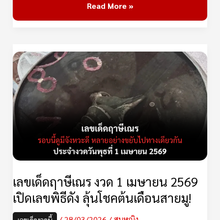
ลุ้น
Read More »
โชค
ใหญ่
หล่น
เลข
ทับ
เด็ด
แบบ
ฤาษี
ไม่
เณร
คาด
งวด
ฝัน!
1
เมษายน
2569
เปิด
เลขเด็ดฤาษีเณร งวด 1 เมษายน 2569
เลข
เปิดเลขพิธีดัง ลุ้นโชคต้นเดือนสายมู!
พิธี
/
28/03/2026
/
สมหญิง
เลขเด็ดงวดนี้