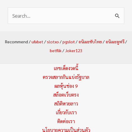
S
e
a
Recommend /
ufabet
/
slotxo
/
pgslot
/
อนิเมะซับไทย
/
อนิเมะดูฟรี
/
r
betflik
/
Joker123
c
h
เลขเด็ดงวดนี้
f
ตรวจสลากกินแบ่งรัฐบาล
ผลหุ้นช่อง 9
o
สล็อตเว็บตรง
r
สถิติหวยลาว
:
เกี่ยวกับเรา
ติดต่อเรา
นโยบายความเป็นส่วนตัว