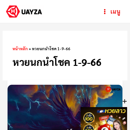
Skip
ห
Main
เมนู
to
ม
Menu
content
ว
ด
ห
หน้าหลัก
»
หวยนกนำโชค 1-9-66
มู่
หวยนกนำโชค 1-9-66
หวย
นก
+
นำ
โชค
1-