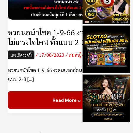
9-
66
งวด
น
หวยนกนำโชค 1-9-66 งวดนแจกก่อน
แจก
ไม่เกรงใจใคร! ทั้งแบบ 2-3 ตัวตรงๆ
ก่อน
/
17/08/2023
/
สมหญิง
เลขเด็ดงวดนี้
ไม่
เกรงใจ
หวยนกนำโชค 1-9-66 งวดนแจกก่อนไม่เกรงใจใคร! ทั้ง
ใคร!
แบบ 2-3 […]
ทั้ง
แบบ
Read More »
2-
3
ตัว
ตรงๆ