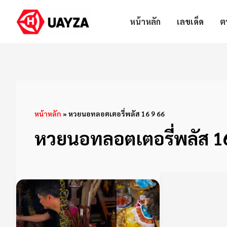
Skip
หน้าหลัก
เลขเด็ด
ต
to
content
หน้าหลัก
»
หวยนอทลอตเตอรี่พลัส 16 9 66
หวยนอทลอตเตอรี่พลัส 1
หวย
นอ
ทล