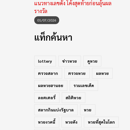
แนวทางเลขดัง โค้งสุดท้ายก่อนลุ้นผล
รางวัล
01/07/2026
แท็กค้นหา
lottery
ข่าวหวย
ดูหวย
ตรวจสลาก
ตรวจหวย
ผลหวย
ผลหวยฮานอย
รวมเลขเด็ด
ลอตเตอรี่
สถิติหวย
สลากกินแบ่งรัฐบาล
หวย
หวยงวดนี้
หวยดัง
หวยที่สุดในโลก