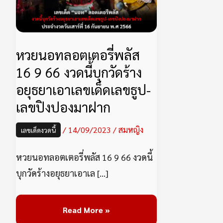
อต
เต
อรี่
หวยนอทลอตเตอรี่พลัส
พลัส
16 9 66 งวดนี้บุกวัดร้าง
16
อยุธยาเอาเลขเด็ดเลขธูป-
9
เลขปิงปองมาฝาก
66
งวด
/
14/09/2023
/
สมหญิง
เลขเด็ดงวดนี้
นี้
บุก
หวยนอทลอตเตอรี่พลัส 16 9 66 งวดนี้
วัด
บุกวัดร้างอยุธยาเอาเล […]
ร้าง
อยุธยา
Read More »
เอา