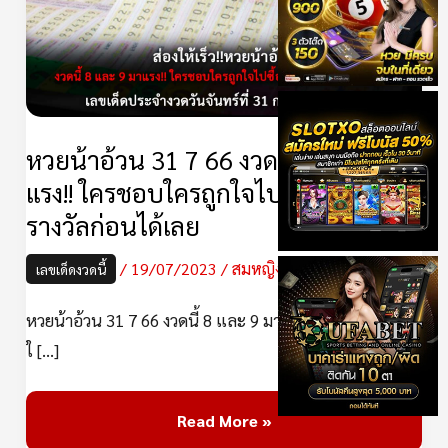
7
66
งวด
นี้
8
หวยน้าอ้วน 31 7 66 งวดนี้ 8 และ 9 มา
และ
แรง!! ใครชอบใครถูกใจไปซื้อมาลุ้น
9
รางวัลก่อนได้เลย
มา
แรง!!
/
19/07/2023
/
สมหญิง
เลขเด็ดงวดนี้
ใคร
หวยน้าอ้วน 31 7 66 งวดนี้ 8 และ 9 มาแรง!! ใครชอบใครถูก
ชอบ
ใ […]
ใคร
ถูกใจ
ไป
Read More »