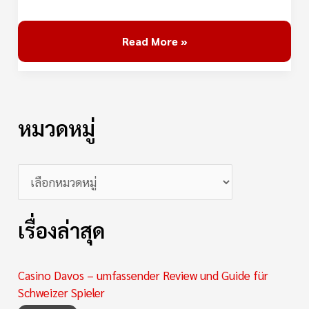
เข้า
มา
Read More »
ส่อง
กัน
ก่อน
หมวดหมู่
เรื่องล่าสุด
Casino Davos – umfassender Review und Guide für
Schweizer Spieler